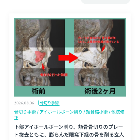
2026.08.06
骨切り手術
骨切り手術 / アイホールボーン削り / 頬骨縮小術 / 他院修
正
下部アイホールボーン削り、頬骨骨切りのプレー
ト抜去ともに、膨らんだ眼窩下縁の骨を削る玄人