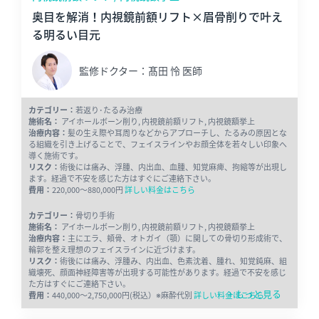
奥目を解消！内視鏡前額リフト×眉骨削りで叶え
る明るい目元
監修ドクター：髙田 怜 医師
カテゴリー：
若返り･たるみ治療
施術名：
アイホールボーン削り, 内視鏡前額リフト, 内視鏡額挙上
治療内容：
髪の生え際や耳周りなどからアプローチし、たるみの原因とな
る組織を引き上げることで、フェイスラインやお顔全体を若々しい印象へ
導く施術です。
リスク：
術後には痛み、浮腫、内出血、血腫、知覚麻痺、拘縮等が出現し
ます。経過で不安を感じた方はすぐにご連絡下さい。
費用：
220,000～880,000円
詳しい料金はこちら
カテゴリー：
骨切り手術
施術名：
アイホールボーン削り, 内視鏡前額リフト, 内視鏡額挙上
治療内容：
主にエラ、頬骨、オトガイ（顎）に関しての骨切り形成術で、
輪郭を整え理想のフェイスラインに近づけます。
リスク：
術後には痛み、浮腫み、内出血、色素沈着、腫れ、知覚鈍麻、組
織壊死、顔面神経障害等が出現する可能性があります。経過で不安を感じ
た方はすぐにご連絡下さい。
+ もっと見る
費用：
440,000〜2,750,000円(税込）※麻酔代別
詳しい料金はこちら