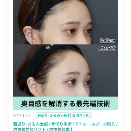
2025.12.31
若返り･たるみ治療
骨切り手術
若返り･たるみ治療 / 骨切り手術 / アイホールボーン削り /
内視鏡前額リフト / 内視鏡額挙上