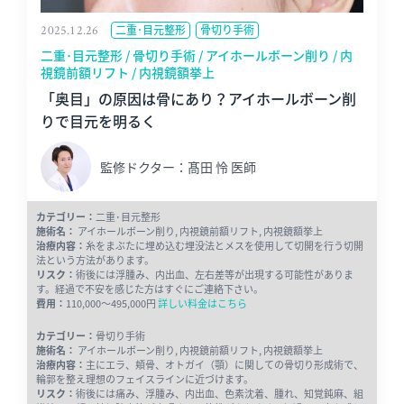
2025.12.26
二重･目元整形
骨切り手術
二重･目元整形 / 骨切り手術 / アイホールボーン削り / 内
視鏡前額リフト / 内視鏡額挙上
「奥目」の原因は骨にあり？アイホールボーン削
りで目元を明るく
監修ドクター：髙田 怜 医師
カテゴリー：
二重･目元整形
施術名：
アイホールボーン削り, 内視鏡前額リフト, 内視鏡額挙上
治療内容：
糸をまぶたに埋め込む埋没法とメスを使用して切開を行う切開
法という方法があります。
リスク：
術後には浮腫み、内出血、左右差等が出現する可能性がありま
す。経過で不安を感じた方はすぐにご連絡下さい。
費用：
110,000～495,000円
詳しい料金はこちら
カテゴリー：
骨切り手術
施術名：
アイホールボーン削り, 内視鏡前額リフト, 内視鏡額挙上
治療内容：
主にエラ、頬骨、オトガイ（顎）に関しての骨切り形成術で、
輪郭を整え理想のフェイスラインに近づけます。
リスク：
術後には痛み、浮腫み、内出血、色素沈着、腫れ、知覚鈍麻、組