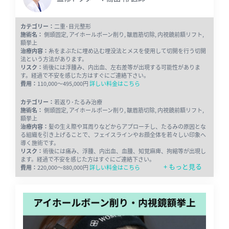
カテゴリー：
二重･目元整形
施術名：
側頭固定, アイホールボーン削り, 皺眉筋切除, 内視鏡前額リフト,
額挙上
治療内容：
糸をまぶたに埋め込む埋没法とメスを使用して切開を行う切開
法という方法があります。
リスク：
術後には浮腫み、内出血、左右差等が出現する可能性がありま
す。経過で不安を感じた方はすぐにご連絡下さい。
費用：
110,000～495,000円
詳しい料金はこちら
カテゴリー：
若返り･たるみ治療
施術名：
側頭固定, アイホールボーン削り, 皺眉筋切除, 内視鏡前額リフト,
額挙上
治療内容：
髪の生え際や耳周りなどからアプローチし、たるみの原因とな
る組織を引き上げることで、フェイスラインやお顔全体を若々しい印象へ
導く施術です。
リスク：
術後には痛み、浮腫、内出血、血腫、知覚麻痺、拘縮等が出現し
ます。経過で不安を感じた方はすぐにご連絡下さい。
+ もっと見る
費用：
220,000～880,000円
詳しい料金はこちら