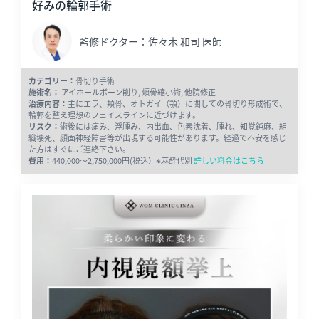
好みの輪郭手術
監修ドクター：佐々木 和司 医師
カテゴリー：
骨切り手術
施術名：
アイホールボーン削り, 頬骨縮小術, 他院修正
治療内容：
主にエラ、頬骨、オトガイ（顎）に関しての骨切り形成術で、
輪郭を整え理想のフェイスラインに近づけます。
リスク：
術後には痛み、浮腫み、内出血、色素沈着、腫れ、知覚鈍麻、組
織壊死、顔面神経障害等が出現する可能性があります。経過で不安を感じ
た方はすぐにご連絡下さい。
費用：
440,000〜2,750,000円(税込）※麻酔代別
詳しい料金はこちら