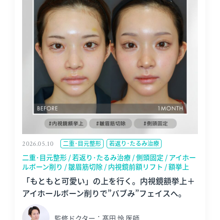
2026.05.10
二重･目元整形
若返り･たるみ治療
二重･目元整形 / 若返り･たるみ治療 / 側頭固定 / アイホー
ルボーン削り / 皺眉筋切除 / 内視鏡前額リフト / 額挙上
「もともと可愛い」の上を行く。内視鏡額挙上＋
アイホールボーン削りで”バブみ”フェイスへ。
監修ドクター：髙田 怜 医師