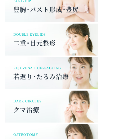
BUST•HIP
豊胸･バスト形成･豊尻
DOUBLE EYELIDS
二重･目元整形
REJUVENATION•SAGGING
若返り･たるみ治療
DARK CIRCLES
クマ治療
OSTEOTOMY