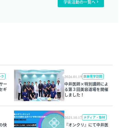
学術活動の一覧へ
2026.01.19
ック
医師見学訪問
ブサー
中井医師×特別講師によ
セギ
る第３回美容道場を開催
しました！
2025.10.17
メディア・取材
の快
『オンクリ』にて中井医