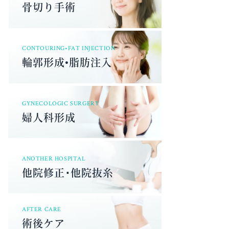
骨切り手術
CONTOURING•FAT INJECTION
輪郭形成•脂肪注入
GYNECOLOGIC SURGERY
婦人科形成
ANOTHER HOSPITAL
他院修正･他院抜糸
AFTER CARE
術後ケア