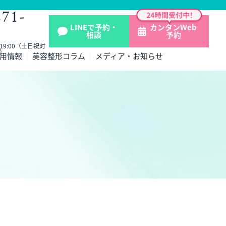
271-
LINEで予約・
カンタンWeb
相談
予約
- 19:00（土日祝対
）
用情報
美容整形コラム
メディア・お知らせ