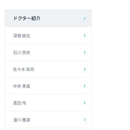
ドクター紹介
深堀 純也
石川 昂央
佐々木 和司
中井 孝昌
髙田 怜
淺川 雅道