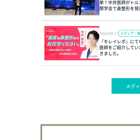
挙！中井医師がトル
際学会で鼻整形を発
2024.09.17
メディア・
『キレイレポ』にて
医師をご紹介してい
きました。
メデ