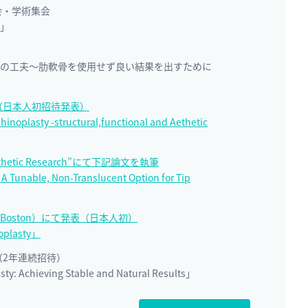
総会・学術集会
」
の工夫～肋軟骨を使用せず良い結果を出すために
plasty（日本人初招待発表）
noplasty -structural,functional and Aethetic
sthetic Research”にて下記論文を執筆
: A Tunable, Non-Translucent Option for Tip
2026（Boston）にて発表（日本人初）
noplasty」
asty（2年連続招待）
asty: Achieving Stable and Natural Results」