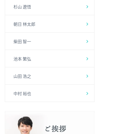
杉山 遼悟
朝日 林太郎
柴田 智一
池本 繁弘
山田 浩之
中村 裕也