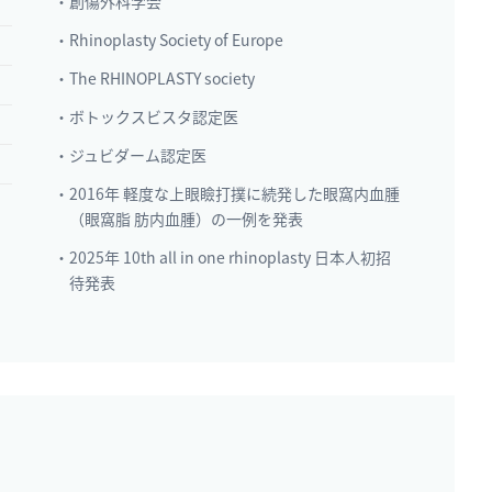
・創傷外科学会
・Rhinoplasty Society of Europe
・The RHINOPLASTY society
・ボトックスビスタ認定医
・ジュビダーム認定医
・2016年 軽度な上眼瞼打撲に続発した眼窩内血腫
（眼窩脂 肪内血腫）の一例を発表
・2025年 10th all in one rhinoplasty 日本人初招
待発表