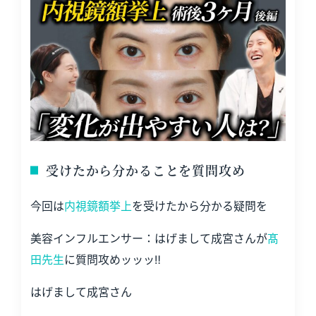
受けたから分かることを質問攻め
今回は
内視鏡額挙上
を受けたから分かる疑問を
美容インフルエンサー：はげまして成宮さんが
髙
田先生
に質問攻めッッッ‼️
はげまして成宮さん