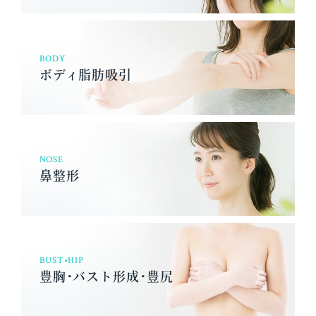
BODY
ボディ脂肪吸引
NOSE
鼻整形
BUST•HIP
豊胸･バスト形成･豊尻