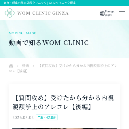
東京・銀座の美容外科クリニック | WOMクリニック銀座
Foreign
pages
MOVING IMAGE
動画で知るWOM CLINIC
>
動画
>
【質問攻め】受けたから分かる内視鏡額挙上のアレ
コレ【後編】
【質問攻め】受けたから分かる内視
鏡額挙上のアレコレ【後編】
2026.03.02
二重・目元整形