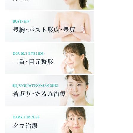
BUST•HIP
豊胸･バスト形成･豊尻
DOUBLE EYELIDS
二重･目元整形
REJUVENATION•SAGGING
若返り･たるみ治療
DARK CIRCLES
クマ治療