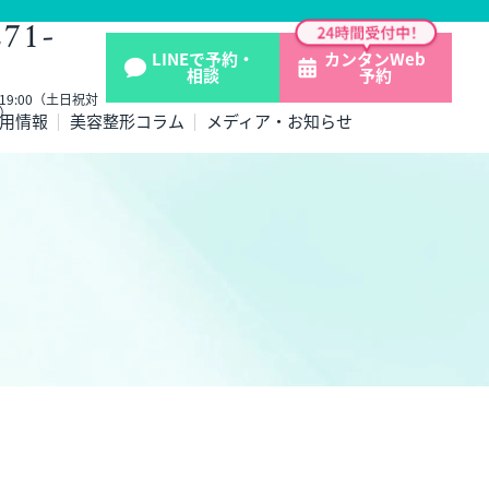
271-
LINEで予約・
カンタンWeb
相談
予約
- 19:00（土日祝対
）
用情報
美容整形コラム
メディア・お知らせ