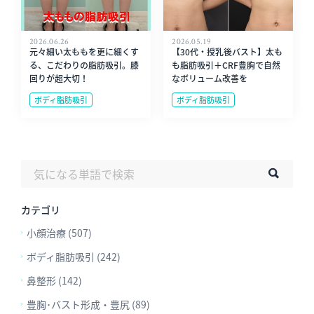
2026.06.26
2026.05.19
元々細い太ももを更に細くす
【30代・授乳後バスト】太も
る、こだわりの脂肪吸引。膝
も脂肪吸引＋CRF豊胸で自然
回りが超大切！
なボリューム改善を
ボディ脂肪吸引
ボディ脂肪吸引
カテゴリ
小顔治療 (507)
ボディ脂肪吸引 (242)
鼻整形 (142)
豊胸･バスト形成・豊尻 (89)