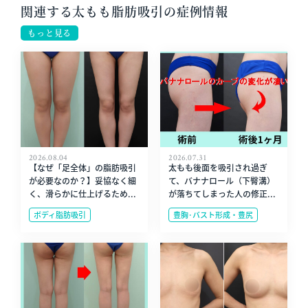
関連する太もも脂肪吸引の症例情報
もっと見る
2026.08.04
2026.07.31
【なぜ「足全体」の脂肪吸引
太もも後面を吸引され過ぎ
が必要なのか？】妥協なく細
て、バナナロール（下臀溝）
く、滑らかに仕上げるため...
が落ちてしまった人の修正...
ボディ脂肪吸引
豊胸･バスト形成・豊尻