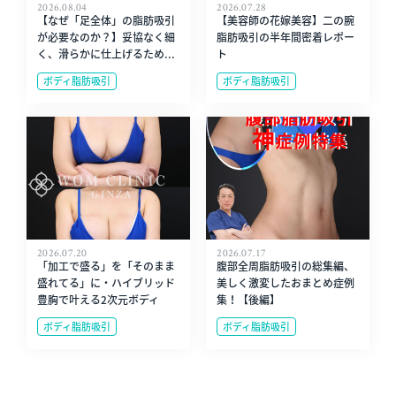
2026.08.04
2026.07.28
【なぜ「足全体」の脂肪吸引
【美容師の花嫁美容】二の腕
が必要なのか？】妥協なく細
脂肪吸引の半年間密着レポー
く、滑らかに仕上げるため...
ト
ボディ脂肪吸引
ボディ脂肪吸引
2026.07.20
2026.07.17
「加工で盛る」を「そのまま
腹部全周脂肪吸引の総集編、
盛れてる」に・ハイブリッド
美しく激変したおまとめ症例
豊胸で叶える2次元ボディ
集！【後編】
ボディ脂肪吸引
ボディ脂肪吸引