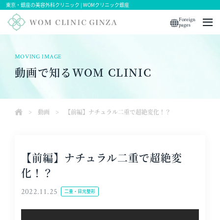
東京・銀座の美容外科クリニック | WOMクリニック銀座
Foreign
pages
MOVING IMAGE
動画で知るWOM CLINIC
>
動画
>
【前編】ナチュラル二重で超絶変化！？
【前編】ナチュラル二重で超絶変
化！？
2022.11.25
二重・目元整形