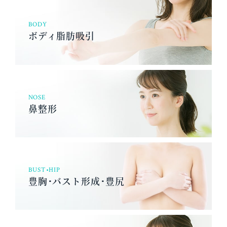
BODY
ボディ脂肪吸引
NOSE
鼻整形
BUST•HIP
豊胸･バスト形成･豊尻