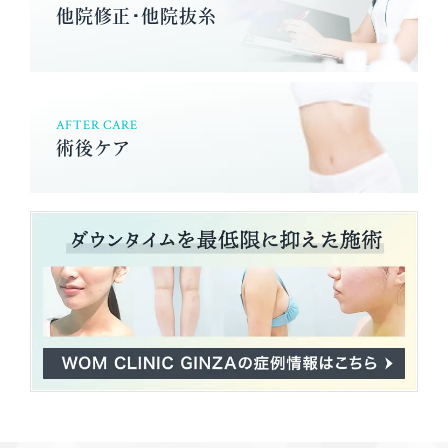
他院修正･他院抜糸
AFTER CARE
術後ケア