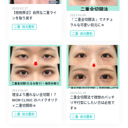
2025.02.27
【他院修正】自然な二重ライ
2023.06.09
ンを取り戻す
『 二重全切開法 』でナチュ
ラルな可愛い目元に☆
二重･目元整形
二重･目元整形
2023.06.01
2023.05.18
埋没より腫れない全切開！？
二重全切開法で理想のパッチ
WOM CLINIC のハイクオリテ
リ平行型にしたい方は必見で
ィ二重切開術☆
す☆
二重･目元整形
二重･目元整形