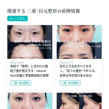
関連する 二重･目元整形の症例情報
もっと見る
2026.08.02
2026.07.15
他院で「限界」と言われた眼
目を上下左右すべて大き
瞼下垂を修正する—lateral
く。”目フル整形”で叶える、
horn切離と挙筋群前転の実際
自然な存在感のある目元
二重･目元整形
二重･目元整形