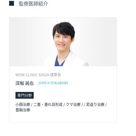
監修医師紹介
WOM CLINIC GINZA 理事長
深堀 純也
JUNYA FUKABORI
専門分野
小顔治療 / 二重・垂れ目形成 / クマ治療 / / 若返り治療 /
豊胸治療