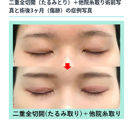
二重全切開（たるみとり）＋他院糸取り術前写
真と術後3ヶ月（傷跡）の症例写真