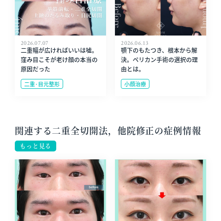
2026.07.07
2026.06.13
二重幅が広ければいいは嘘。
顎下のもたつき、根本から解
窪み目こそが老け顔の本当の
決。ペリカン手術の選択の理
原因だった
由とは。
二重･目元整形
小顔治療
関連する二重全切開法，他院修正の症例情報
もっと見る