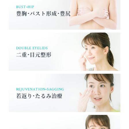
BUST•HIP
豊胸･バスト形成･豊尻
DOUBLE EYELIDS
二重･目元整形
REJUVENATION•SAGGING
若返り･たるみ治療