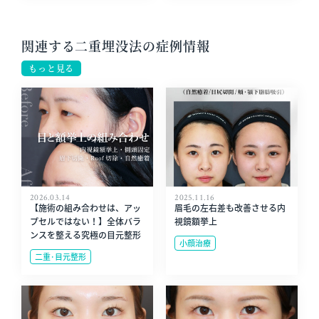
関連する二重埋没法の症例情報
もっと見る
2026.03.14
2025.11.16
【施術の組み合わせは、アッ
眉毛の左右差も改善させる内
プセルではない！】全体バラ
視鏡額挙上
ンスを整える究極の目元整形
小顔治療
二重･目元整形