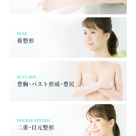
NOSE
鼻整形
BUST•HIP
豊胸･バスト形成･豊尻
DOUBLE EYELIDS
二重･目元整形