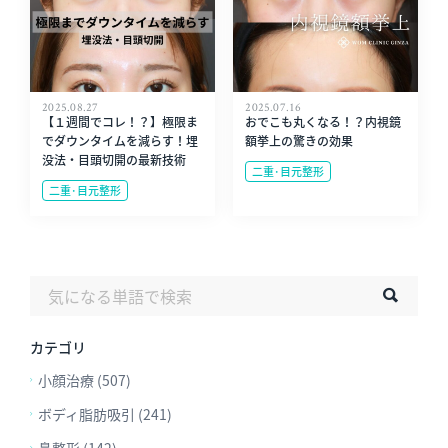
2025.08.27
2025.07.16
【１週間でコレ！？】極限ま
おでこも丸くなる！？内視鏡
でダウンタイムを減らす！埋
額挙上の驚きの効果
没法・目頭切開の最新技術
二重･目元整形
二重･目元整形
カテゴリ
小顔治療 (507)
ボディ脂肪吸引 (241)
鼻整形 (142)