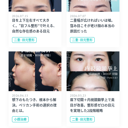
2026.07.15
2026.07.07
目を上下左右すべて大き
二重幅が広ければいいは嘘。
く。”目フル整形”で叶える、
窪み目こそが老け顔の本当の
自然な存在感のある目元
原因だった
二重･目元整形
二重･目元整形
2026.06.13
2026.05.23
顎下のもたつき、根本から解
眉下切開＋内視鏡額挙上で奥
決。ペリカン手術の選択の理
目が改善。整形感ゼロの目元
由とは。
を実現した2段階戦略
小顔治療
二重･目元整形