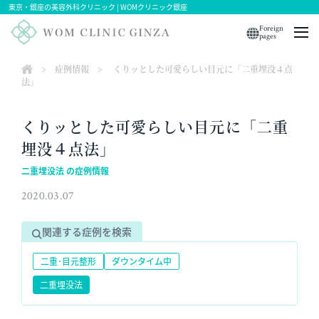
東京・銀座の美容外科クリニック | WOMクリニック銀座
Foreign
pages
>
症例情報
>
くりッとした可愛らしい目元に「二重埋没４点
法」
くりッとした可愛らしい目元に「二重
埋没４点法」
二重埋没法 の症例情報
2020.03.07
関連する症例を検索
二重･目元整形
ダウンタイム中
二重埋没法