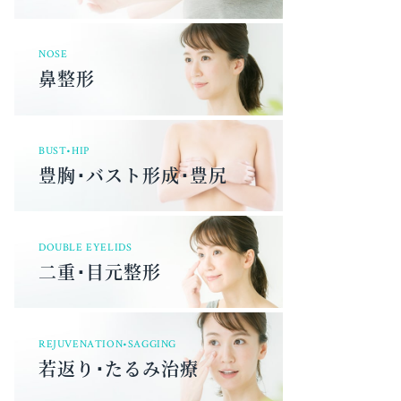
NOSE
鼻整形
BUST•HIP
豊胸･バスト形成･豊尻
DOUBLE EYELIDS
二重･目元整形
REJUVENATION•SAGGING
若返り･たるみ治療