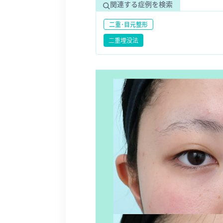
関連する症例を検索
二重･目元整形
二重埋没法