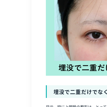
埋没で二重だけでな
目元、特に上眼瞼の整形は、とって