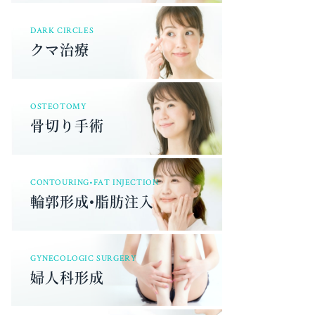
DARK CIRCLES
クマ治療
OSTEOTOMY
骨切り手術
CONTOURING•FAT INJECTION
輪郭形成•脂肪注入
GYNECOLOGIC SURGERY
婦人科形成