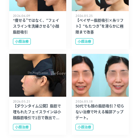
2026.06.09
2026.05.25
“痩せる”ではなく、“フェイ
【ベイザー脂肪吸引×糸リフ
スラインを洗練させる”小顔
ト】“もたつき”を滑らかに極
脂肪吸引
限まで改善
小顔治療
小顔治療
2026.05.21
2026.05.18
【ダウンタイム公開】脂肪で
50代でも顔の脂肪吸引？切ら
埋もれたフェイスラインは小
ない治療で叶える輪郭アップ
顔脂肪吸引で1日で救出で...
デート。
小顔治療
小顔治療