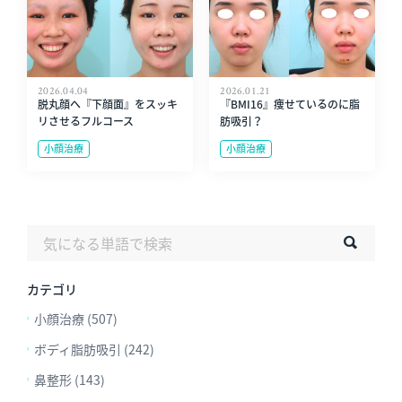
2026.04.04
2026.01.21
脱丸顔へ『下顔面』をスッキ
『BMI16』痩せているのに脂
リさせるフルコース
肪吸引？
小顔治療
小顔治療
カテゴリ
小顔治療 (507)
ボディ脂肪吸引 (242)
鼻整形 (143)