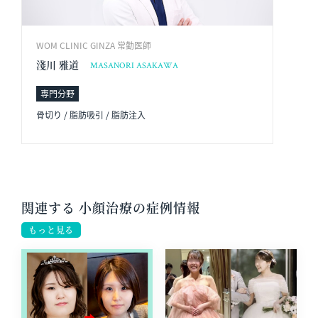
WOM CLINIC GINZA 常勤医師
淺川 雅道
MASANORI ASAKAWA
専門分野
骨切り / 脂肪吸引 / 脂肪注入
関連する 小顔治療の症例情報
もっと見る