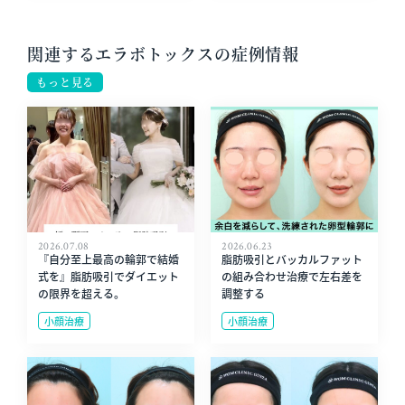
関連するエラボトックスの症例情報
もっと見る
2026.07.08
2026.06.23
『自分至上最高の輪郭で結婚
脂肪吸引とバッカルファット
式を』脂肪吸引でダイエット
の組み合わせ治療で左右差を
の限界を超える。
調整する
小顔治療
小顔治療