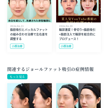
2026.06.23
2026.06.20
脂肪吸引とバッカルファット
輪郭激変！骨切り+脂肪吸引
の組み合わせ治療で左右差を
+脂肪注入で輪郭を総合的に
調整する
プロデュース！
小顔治療
小顔治療
関連するジョールファット吸引の症例情報
もっと見る