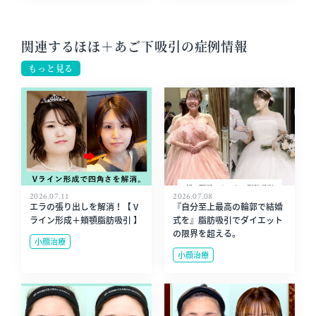
関連するほほ＋あご下吸引の症例情報
もっと見る
2026.07.11
2026.07.08
エラの張り出しを解消！【 V
『自分至上最高の輪郭で結婚
ライン形成＋頬顎脂肪吸引 】
式を』脂肪吸引でダイエット
の限界を超える。
小顔治療
小顔治療