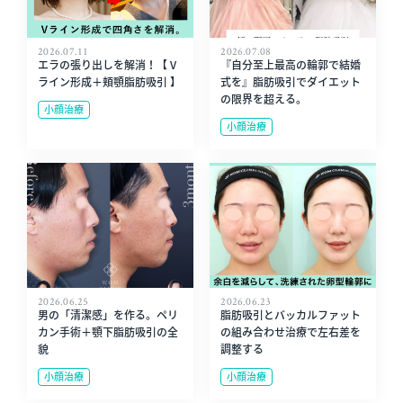
2026.07.11
2026.07.08
エラの張り出しを解消！【 V
『自分至上最高の輪郭で結婚
ライン形成＋頬顎脂肪吸引 】
式を』脂肪吸引でダイエット
の限界を超える。
小顔治療
小顔治療
2026.06.25
2026.06.23
男の「清潔感」を作る。ペリ
脂肪吸引とバッカルファット
カン手術＋顎下脂肪吸引の全
の組み合わせ治療で左右差を
貌
調整する
小顔治療
小顔治療