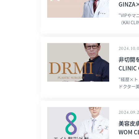
GINZA×
“VIPや
（KAI C
2024.10.
非切開
CLIN
“経歴×
ドクター美
2024.09.
美容皮
WOM C