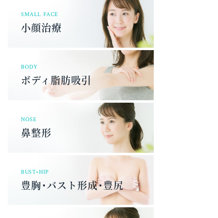
SMALL FACE
小顔治療
BODY
ボディ脂肪吸引
NOSE
鼻整形
BUST•HIP
豊胸･バスト形成･豊尻