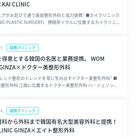
KAI CLINIC
マニアがお忍びで通う美容整形外科と協力提携” ■カイクリニック
LINIC PLASTIC SURGERY） 狎鴎亭ソウルに位置するカイクリニ...
05
提携クリニック
を得意とする韓国の名医と業務提携。 WOM
IC GINZA×ドクター美整形外科
トレンド整形のトレンドを常に生み出すドクター美整形外科” ■
整形外科 江南に位置するドクター美整形外科 ハ・ジェソン...
24
提携クリニック
膚科から外科まで韓国有名大型美容外科と提携！
LINIC GINZA×エイト整形外科