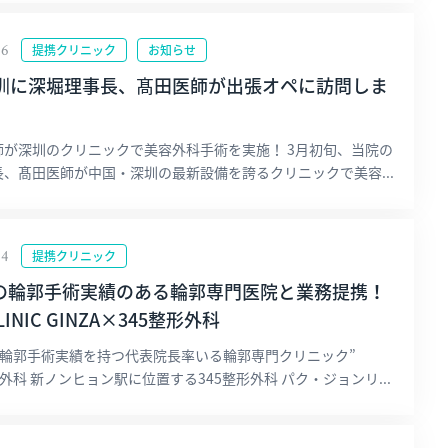
16
提携クリニック
お知らせ
深圳に深堀理事長、髙田医師が出張オペに訪問しま
師が深圳のクリニックで美容外科手術を実施！ 3月初旬、当院の
、髙田医師が中国・深圳の最新設備を誇るクリニックで美容...
14
提携クリニック
もの輪郭手術実績のある輪郭専門医院と業務提携！
LINIC GINZA×345整形外科
の輪郭手術実績を持つ代表院長率いる輪郭専門クリニック”
形外科 新ノンヒョン駅に位置する345整形外科 パク・ジョンリ...