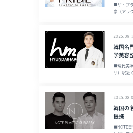
■ザ・プ
亭（アック
2025.08.
韓国名
学美容整形
■現代美
サ）駅近く
2025.08.
韓国の名
提携
■NOTE