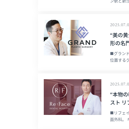
ン駅と新沙
2025.07.
“美の
形の名門
■グラン
位置するグ
2025.07.
“本物
スト リフ
■リフェ
面外科。 