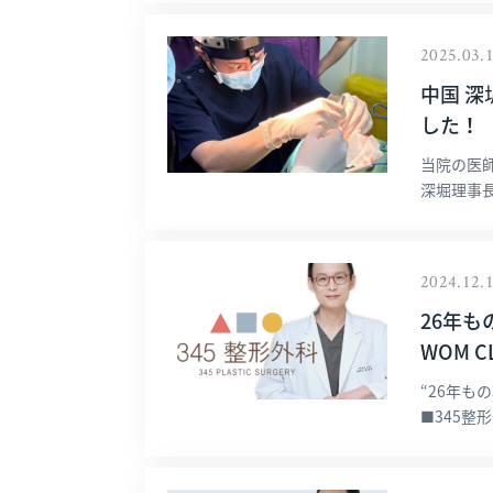
2025.03.
中国 
した！
当院の医
深堀理事長
2024.12.
26年
WOM C
“26年も
■345整