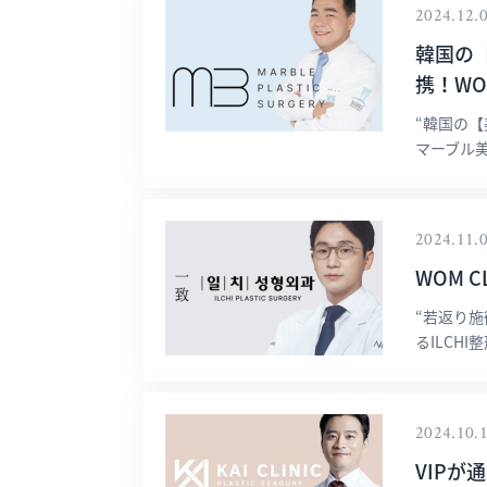
2024.12.
韓国の
携！WO
“韓国の【
マーブル美
2024.11.
WOM C
“若返り施
るILCH
2024.10.
VIPが