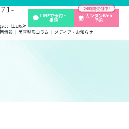
271-
LINEで予約・
カンタンWeb
相談
予約
- 19:00（土日祝対
）
用情報
美容整形コラム
メディア・お知らせ