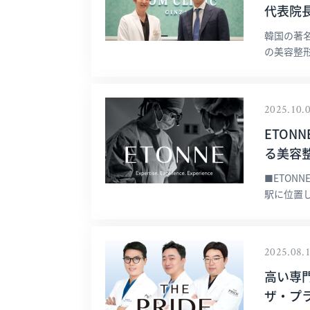
代表院
韓国の著名
の美容整形外
2025.10.
ETONN
る美容
■ETON
駅に位置し
2025.08.
高い専門
ザ・プ