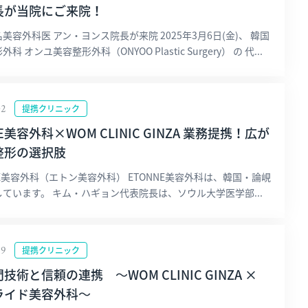
長が当院にご来院！
美容外科医 アン・ヨンス院長が来院 2025年3月6日(金)、 韓国
科 オンユ美容整形外科（ONYOO Plastic Surgery） の 代...
02
提携クリニック
E美容外科×WOM CLINIC GINZA 業務提携！広が
整形の選択肢
NE美容外科（エトン美容外科） ETONNE美容外科は、韓国・論峴
ています。 キム・ハギョン代表院長は、ソウル大学医学部...
19
提携クリニック
技術と信頼の連携 ～WOM CLINIC GINZA ×
ライド美容外科～