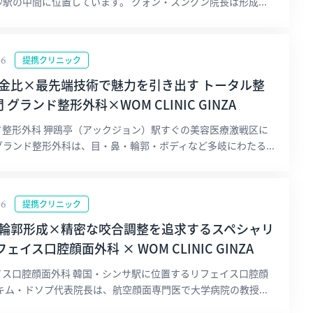
駅の中間に位置しています。 クォン・スングン院長は形成...
06
提携クリニック
黄金比×最先端技術で魅力を引き出す トータル整
 グランド整形外科×WOM CLINIC GINZA
ド整形外科 狎鴎亭（アックジョン）駅すぐの美容医療激戦区に
ランド整形外科は、目・鼻・輪郭・ボディなど多岐にわたる...
06
提携クリニック
の輪郭形成×精密な咬合調整を追求するスペシャリ
ェイス口腔顔面外科 × WOM CLINIC GINZA
イス口腔顔面外科 韓国・シンサ駅に位置するリフェイス口腔顔
キム・ドソプ代表院長は、航空顔面専門医で大学病院の教授...