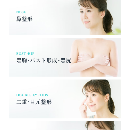
NOSE
鼻整形
BUST•HIP
豊胸･バスト形成･豊尻
DOUBLE EYELIDS
二重･目元整形