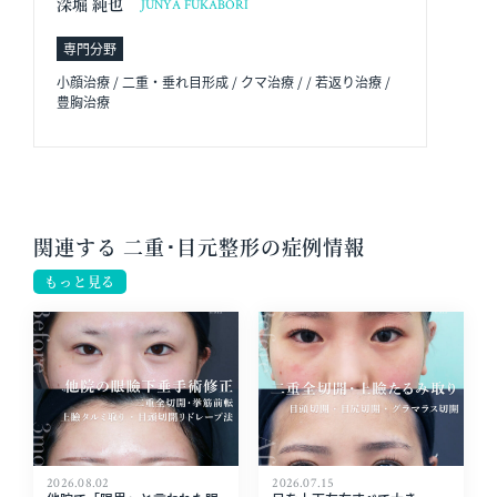
深堀 純也
JUNYA FUKABORI
専門分野
小顔治療 / 二重・垂れ目形成 / クマ治療 / / 若返り治療 /
豊胸治療
関連する 二重･目元整形の症例情報
もっと見る
2026.08.02
2026.07.15