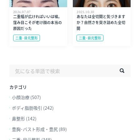
2026.07.07
2025.10.30
二重幅が広ければいいは嘘。
あなたは全切開と気づきます
窪み目こそが老け顔の本当の
か？自然さを突き詰めた全切
原因だった
開
二重･目元整形
二重･目元整形
カテゴリ
小顔治療 (507)
ボディ脂肪吸引 (242)
鼻整形 (142)
豊胸･バスト形成・豊尻 (89)
二重･目元整形 (348)