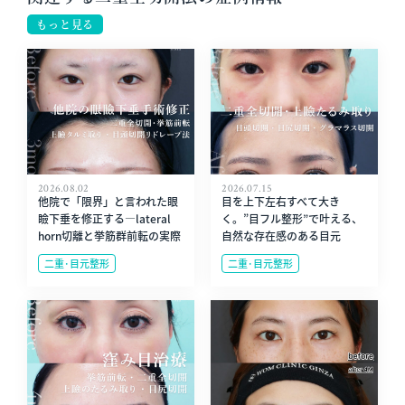
もっと見る
2026.08.02
2026.07.15
他院で「限界」と言われた眼
目を上下左右すべて大き
瞼下垂を修正する—lateral
く。”目フル整形”で叶える、
horn切離と挙筋群前転の実際
自然な存在感のある目元
二重･目元整形
二重･目元整形