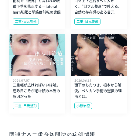
他院で「限界」と言われた眼
目を上下左右すべて大き
瞼下垂を修正する—lateral
く。”目フル整形”で叶える、
horn切離と挙筋群前転の実際
自然な存在感のある目元
二重･目元整形
二重･目元整形
2026.07.07
2026.06.13
二重幅が広ければいいは嘘。
顎下のもたつき、根本から解
窪み目こそが老け顔の本当の
決。ペリカン手術の選択の理
原因だった
由とは。
二重･目元整形
小顔治療
関連する二重全切開法の症例情報