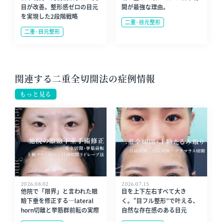
目が改善。整形感ゼロの目元
開が最強な理由。
を実現した2段階戦略
二重･目元整形
二重･目元整形
関連する二重全切開法の症例情報
もっと見る
2026.08.02
2026.07.15
他院で「限界」と言われた眼
目を上下左右すべて大き
瞼下垂を修正する—lateral
く。”目フル整形”で叶える、
horn切離と挙筋群前転の実際
自然な存在感のある目元