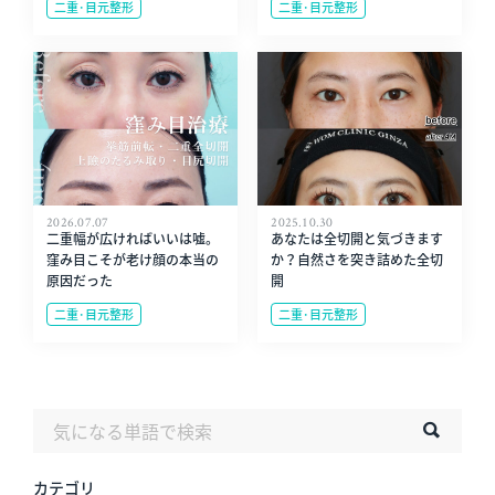
二重･目元整形
二重･目元整形
2026.07.07
2025.10.30
二重幅が広ければいいは嘘。
あなたは全切開と気づきます
窪み目こそが老け顔の本当の
か？自然さを突き詰めた全切
原因だった
開
二重･目元整形
二重･目元整形
カテゴリ