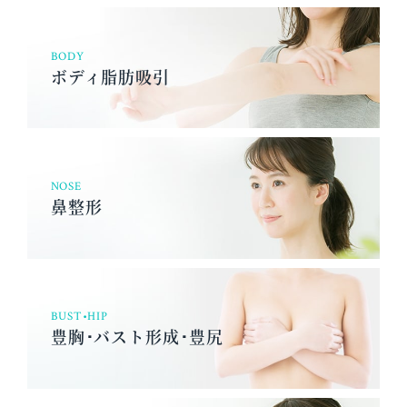
BODY
ボディ脂肪吸引
NOSE
鼻整形
BUST•HIP
豊胸･バスト形成･豊尻