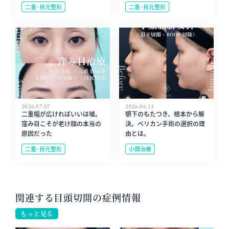
二重･目元整形
二重･目元整形
2026.07.07
2026.06.13
二重幅が広ければいいは嘘。
顎下のもたつき、根本から解
窪み目こそが老け顔の本当の
決。ペリカン手術の選択の理
原因だった
由とは。
二重･目元整形
小顔治療
関連する目頭切開の症例情報
もっと見る