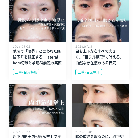
2026.08.02
2026.07.15
他院で「限界」と言われた眼
目を上下左右すべて大き
瞼下垂を修正する—lateral
く。”目フル整形”で叶える、
horn切離と挙筋群前転の実際
自然な存在感のある目元
二重･目元整形
二重･目元整形
2026.05.23
2025.11.04
眉下切開＋内視鏡額挙上で奥
瞼の重さを取るのに、眉下切