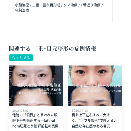
小顔治療 / 二重・垂れ目形成 / クマ治療 / / 若返り治療 /
豊胸治療
関連する 二重･目元整形の症例情報
もっと見る
2026.08.02
2026.07.15
他院で「限界」と言われた眼
目を上下左右すべて大き
瞼下垂を修正する—lateral
く。”目フル整形”で叶える、
horn切離と挙筋群前転の実際
自然な存在感のある目元