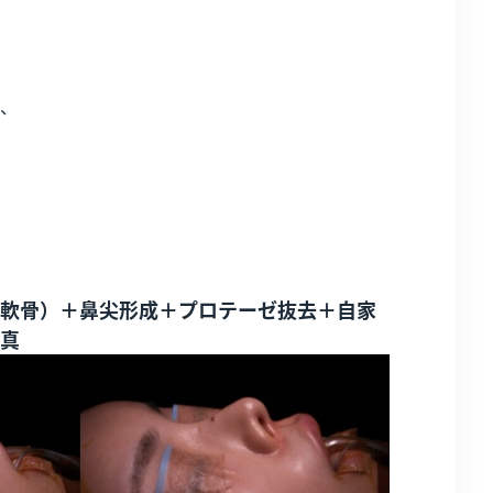
、
軟骨）＋鼻尖形成＋プロテーゼ抜去＋自家
真