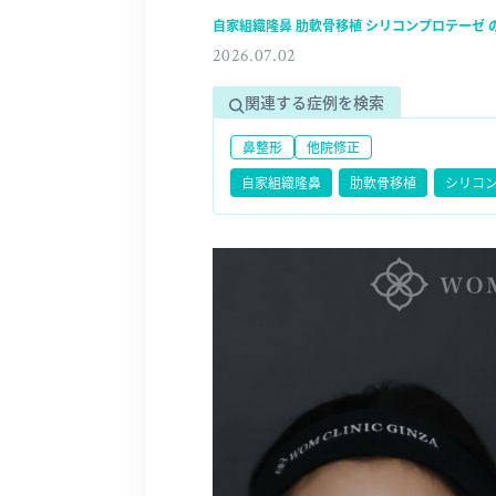
自家組織隆鼻 肋軟骨移植 シリコンプロテーゼ 
2026.07.02
関連する症例を検索
鼻整形
他院修正
自家組織隆鼻
肋軟骨移植
シリコ