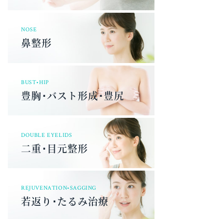
NOSE
鼻整形
BUST•HIP
豊胸･バスト形成･豊尻
DOUBLE EYELIDS
二重･目元整形
REJUVENATION•SAGGING
若返り･たるみ治療