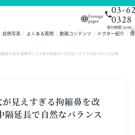
03-6
0328
Foreign
pages
受付時間 10:00 
応
症例写真
よくある質問
動画コンテンツ
ドクター紹介
採
拘縮鼻を改善 肋軟骨による鼻中隔延長で自然なバランスを取り戻した症例
穴が見えすぎる拘縮鼻を改
中隔延長で自然なバランス