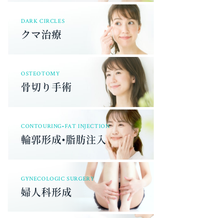
DARK CIRCLES
クマ治療
OSTEOTOMY
骨切り手術
CONTOURING•FAT INJECTION
輪郭形成•脂肪注入
GYNECOLOGIC SURGERY
婦人科形成