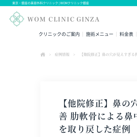
東京・銀座の美容外科クリニック | WOMクリニック銀座
クリニックのご案内
施術メニュー
料金表
>
症例情報
>
【他院修正】鼻の穴が見えすぎる
【他院修正】鼻の
善 肋軟骨による鼻
を取り戻した症例