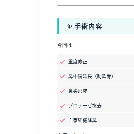
✨ 手術内容
今回は
重度修正
鼻中隔延長（肋軟骨）
鼻尖形成
プロテーゼ抜去
自家組織隆鼻