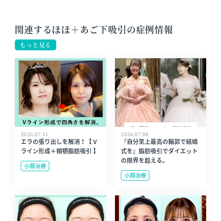
関連するほほ＋あご下吸引の症例情報
もっと見る
2026.07.11
2026.07.08
エラの張り出しを解消！【 V
『自分至上最高の輪郭で結婚
ライン形成＋頬顎脂肪吸引 】
式を』脂肪吸引でダイエット
の限界を超える。
小顔治療
小顔治療