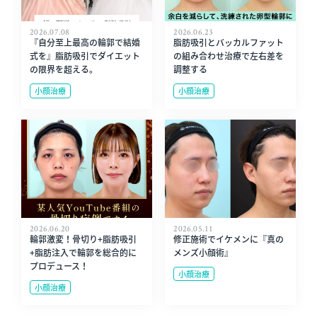
2026.07.08
2026.06.23
『自分至上最高の輪郭で結婚
脂肪吸引とバッカルファット
式を』脂肪吸引でダイエット
の組み合わせ治療で左右差を
の限界を超える。
調整する
小顔治療
小顔治療
2026.06.20
2026.05.11
輪郭激変！骨切り+脂肪吸引
修正施術でイケメンに『真の
+脂肪注入で輪郭を総合的に
メンズ小顔術』
プロデュース！
小顔治療
小顔治療