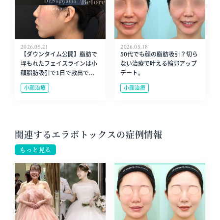
2026.05.21
2026.05.18
【ダウンタイム公開】脂肪で
50代でも顔の脂肪吸引？切ら
埋もれたフェイスラインは小
ない治療で叶える輪郭アップ
顔脂肪吸引で1日で救出で...
デート。
小顔治療
小顔治療
関連するエラボトックスの症例情報
もっと見る