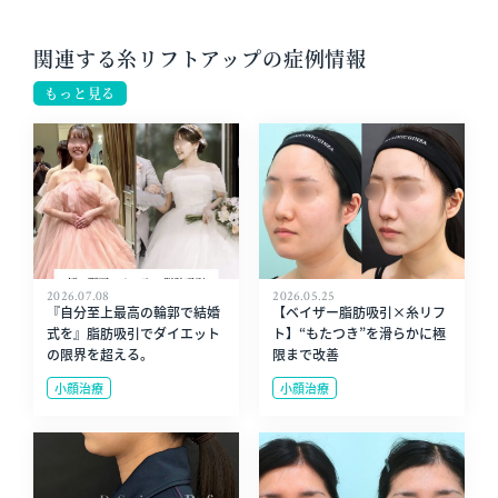
関連する糸リフトアップの症例情報
もっと見る
2026.07.08
2026.05.25
『自分至上最高の輪郭で結婚
【ベイザー脂肪吸引×糸リフ
式を』脂肪吸引でダイエット
ト】“もたつき”を滑らかに極
の限界を超える。
限まで改善
小顔治療
小顔治療