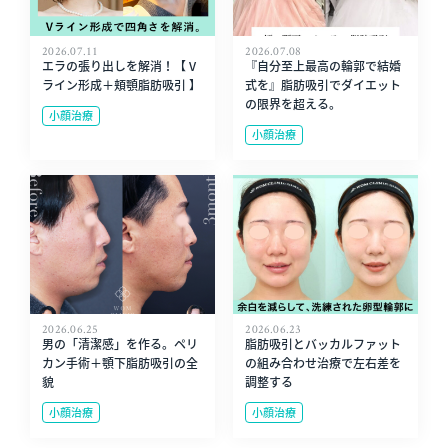
2026.07.11
2026.07.08
エラの張り出しを解消！【 V
『自分至上最高の輪郭で結婚
ライン形成＋頬顎脂肪吸引 】
式を』脂肪吸引でダイエット
の限界を超える。
小顔治療
小顔治療
2026.06.25
2026.06.23
男の「清潔感」を作る。ペリ
脂肪吸引とバッカルファット
カン手術＋顎下脂肪吸引の全
の組み合わせ治療で左右差を
貌
調整する
小顔治療
小顔治療