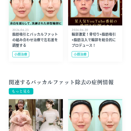
2026.06.23
2026.06.20
脂肪吸引とバッカルファット
輪郭激変！骨切り+脂肪吸引
の組み合わせ治療で左右差を
+脂肪注入で輪郭を総合的に
調整する
プロデュース！
小顔治療
小顔治療
関連するバッカルファット除去の症例情報
もっと見る