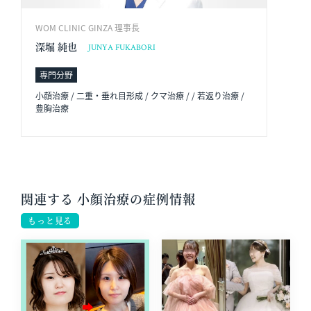
WOM CLINIC GINZA 理事長
深堀 純也
JUNYA FUKABORI
専門分野
小顔治療 / 二重・垂れ目形成 / クマ治療 / / 若返り治療 /
豊胸治療
関連する 小顔治療の症例情報
もっと見る