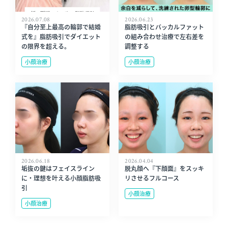
2026.07.08
2026.06.23
『自分至上最高の輪郭で結婚
脂肪吸引とバッカルファット
式を』脂肪吸引でダイエット
の組み合わせ治療で左右差を
の限界を超える。
調整する
小顔治療
小顔治療
2026.06.18
2026.04.04
垢抜の鍵はフェイスライン
脱丸顔へ『下顔面』をスッキ
に・理想を叶える小顔脂肪吸
リさせるフルコース
引
小顔治療
小顔治療