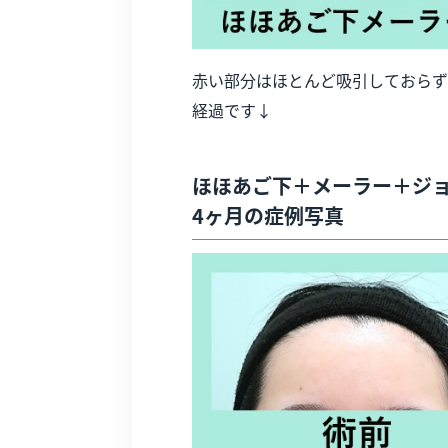
赤い部分はほとんど吸引しておらず
経過です↓
ほほあご下＋メーラー＋ジ
4ヶ月の症例写真