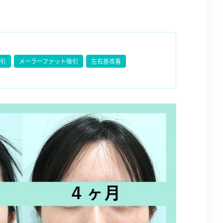
引
メーラーファット吸引
左右差改善