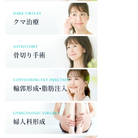
DARK CIRCLES
クマ治療
OSTEOTOMY
骨切り手術
CONTOURING•FAT INJECTION
輪郭形成•脂肪注入
GYNECOLOGIC SURGERY
婦人科形成