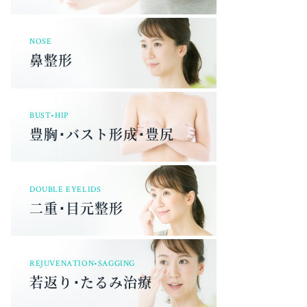
NOSE
鼻整形
BUST•HIP
豊胸･バスト形成･豊尻
DOUBLE EYELIDS
二重･目元整形
REJUVENATION•SAGGING
若返り･たるみ治療