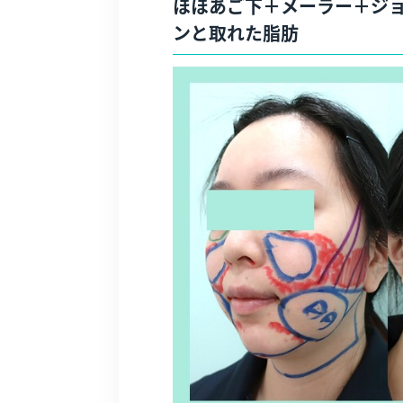
ほほあご下＋メーラー＋ジ
ンと取れた脂肪