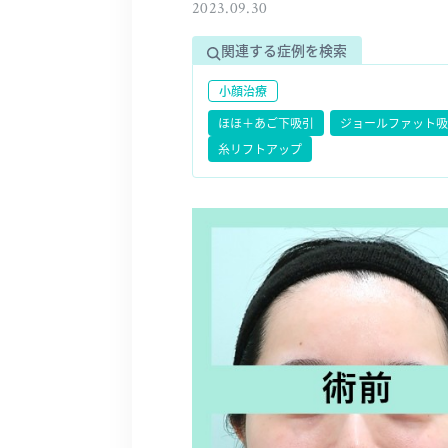
2023.09.30
関連する症例を検索
小顔治療
ほほ＋あご下吸引
ジョールファット吸
糸リフトアップ