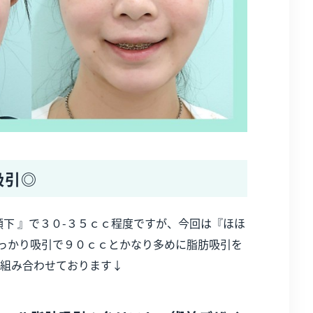
吸引◎
 顎下 』で３０-３５ｃｃ程度ですが、今回は『ほほ
しっかり吸引で９０ｃｃとかなり多めに脂肪吸引を
組み合わせております↓