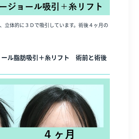
、立体的に３Ｄで吸引しています。術後４ヶ月の
ョール脂肪吸引＋糸リフト 術前と術後