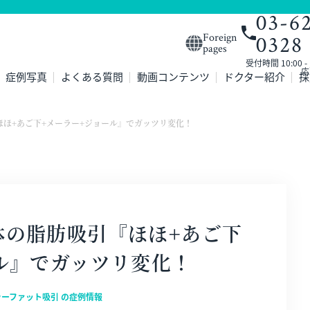
03-6
0328
Foreign
pages
受付時間 10:00 
応
症例写真
よくある質問
動画コンテンツ
ドクター紹介
採
ほ+あご下+メーラー+ジョール』でガッツリ変化！
体の脂肪吸引『ほほ+あご下
ル』でガッツリ変化！
ラーファット吸引 の症例情報