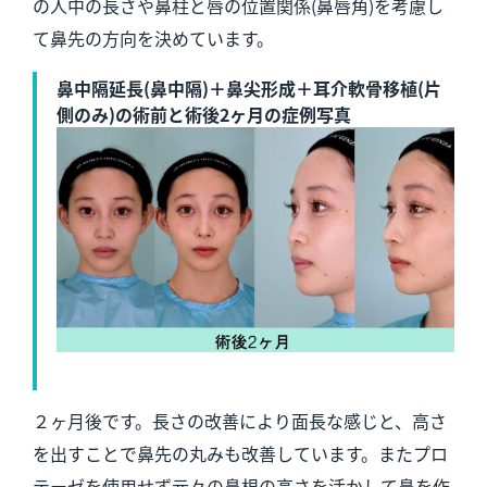
の人中の長さや鼻柱と唇の位置関係(鼻唇角)を考慮し
て鼻先の方向を決めています。
鼻中隔延長(鼻中隔)＋鼻尖形成＋耳介軟骨移植(片
側のみ)の術前と術後2ヶ月の症例写真
２ヶ月後です。長さの改善により面長な感じと、高さ
を出すことで鼻先の丸みも改善しています。またプロ
テーゼを使用せず元々の鼻根の高さを活かして鼻を作