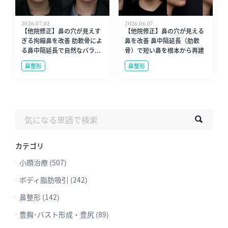
2026.07.02
2026.06.07
【他院修正】鼻の穴が見えす
【他院修正】鼻の穴が見える
ぎる拘縮鼻を改善 肋軟骨によ
鼻を改善 鼻中隔延長（肋軟
る鼻中隔延長で自然なバラ...
骨）で短い鼻を根本から再建
鼻整形
鼻整形
カテゴリ
小顔治療 (507)
ボディ脂肪吸引 (242)
鼻整形 (142)
豊胸･バスト形成・豊尻 (89)