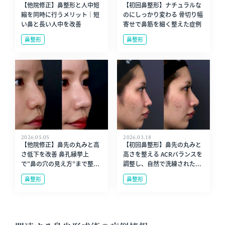
【他院修正】鼻整形と人中短
【初回鼻整形】ナチュラルな
縮を同時に行うメリット｜短
のにしっかり変わる 骨切り幅
い鼻と長い人中を改善
寄せで鼻筋を細く整えた症例
鼻整形
鼻整形
2026.05.05
2026.03.18
【他院修正】鼻先の丸みと高
【初回鼻整形】鼻先の丸みと
さ低下を改善 鼻孔縁挙上
高さを整える ACRバランスを
で“鼻の穴の見え方”まで整...
調整し、自然で洗練された...
鼻整形
鼻整形