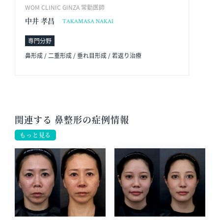
WOM CLINIC GINZA 常勤医師
中井 孝昌
TAKAMASA NAKAI
専門分野
鼻形成 / 二重形成 / 垂れ目形成 / 若返り治療
関連する 鼻整形の症例情報
もっと見る