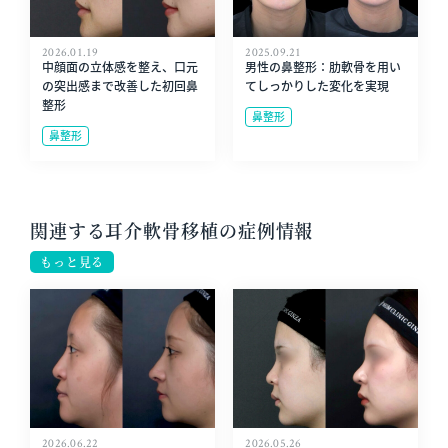
2026.01.19
2025.09.21
中顔面の立体感を整え、口元
男性の鼻整形：肋軟骨を用い
の突出感まで改善した初回鼻
てしっかりした変化を実現
整形
鼻整形
鼻整形
関連する耳介軟骨移植の症例情報
もっと見る
2026.06.22
2026.05.26