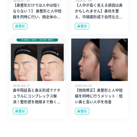
2026.07.25
2026.07.09
【鼻整形だけでは人中は短く
【人中が長く見える原因は鼻
ならない？】 鼻整形と人中短
かもしれません】鼻柱を整
縮を同時に行い、顔全体の...
え、中顔面形成で自然な立...
鼻整形
鼻整形
2026.06.27
2026.06.22
鼻中隔延長と鼻尖形成でナチ
【他院修正】鼻整形と人中短
ュラルにコンプレックス解
縮を同時に行うメリット｜短
消！整形感を極限まで無く...
い鼻と長い人中を改善
鼻整形
鼻整形