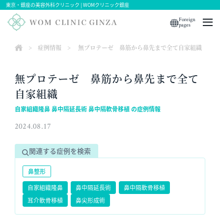
東京・銀座の美容外科クリニック | WOMクリニック銀座
Foreign
pages
>
症例情報
>
無プロテーゼ 鼻筋から鼻先まで全て自家組織
無プロテーゼ 鼻筋から鼻先まで全て
自家組織
自家組織隆鼻 鼻中隔延長術 鼻中隔軟骨移植 の症例情報
2024.08.17
関連する症例を検索
鼻整形
自家組織隆鼻
鼻中隔延長術
鼻中隔軟骨移植
耳介軟骨移植
鼻尖形成術