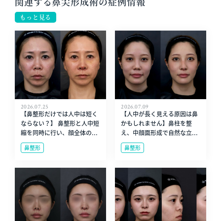
関連する鼻尖形成術の症例情報
もっと見る
2026.07.25
2026.07.09
【鼻整形だけでは人中は短く
【人中が長く見える原因は鼻
ならない？】 鼻整形と人中短
かもしれません】鼻柱を整
縮を同時に行い、顔全体の...
え、中顔面形成で自然な立...
鼻整形
鼻整形