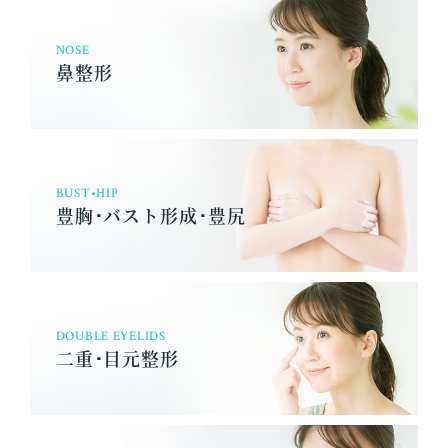
NOSE
鼻整形
BUST•HIP
豊胸･バスト形成･豊尻
DOUBLE EYELIDS
二重･目元整形