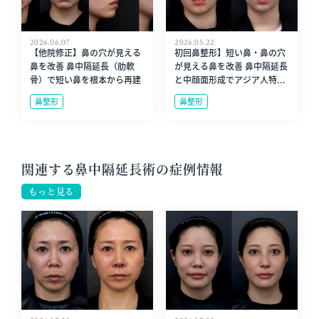
2026.06.07
2026.05.22
【他院修正】鼻の穴が見える
初回鼻整形】短い鼻・鼻の穴
鼻を改善 鼻中隔延長（肋軟
が見える鼻を改善 鼻中隔延長
骨）で短い鼻を根本から再建
と中顔面形成でアジア人特...
鼻整形
鼻整形
関連する鼻中隔延長術の症例情報
もっと見る