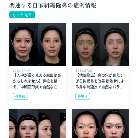
関連する自家組織隆鼻の症例情報
もっと見る
2026.07.09
2026.07.02
【人中が長く見える原因は鼻
【他院修正】鼻の穴が見えす
かもしれません】鼻柱を整
ぎる拘縮鼻を改善 肋軟骨によ
え、中顔面形成で自然な立...
る鼻中隔延長で自然なバラ...
鼻整形
鼻整形