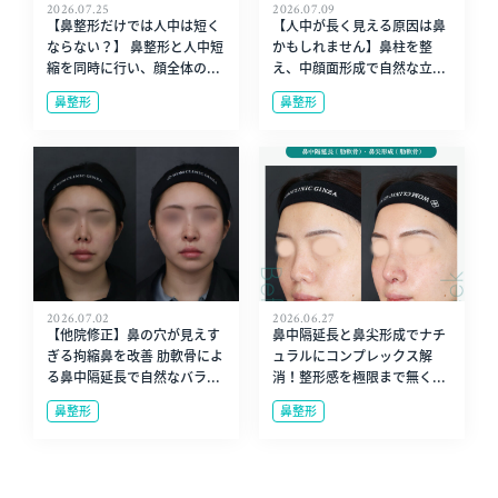
2026.07.25
2026.07.09
【鼻整形だけでは人中は短く
【人中が長く見える原因は鼻
ならない？】 鼻整形と人中短
かもしれません】鼻柱を整
縮を同時に行い、顔全体の...
え、中顔面形成で自然な立...
鼻整形
鼻整形
2026.07.02
2026.06.27
【他院修正】鼻の穴が見えす
鼻中隔延長と鼻尖形成でナチ
ぎる拘縮鼻を改善 肋軟骨によ
ュラルにコンプレックス解
る鼻中隔延長で自然なバラ...
消！整形感を極限まで無く...
鼻整形
鼻整形