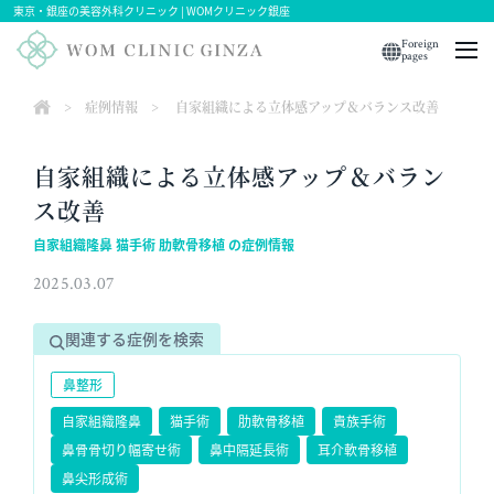
東京・銀座の美容外科クリニック | WOMクリニック銀座
Foreign
pages
>
症例情報
>
自家組織による立体感アップ＆バランス改善
自家組織による立体感アップ＆バラン
ス改善
自家組織隆鼻 猫手術 肋軟骨移植 の症例情報
2025.03.07
関連する症例を検索
鼻整形
自家組織隆鼻
猫手術
肋軟骨移植
貴族手術
鼻骨骨切り幅寄せ術
鼻中隔延長術
耳介軟骨移植
鼻尖形成術