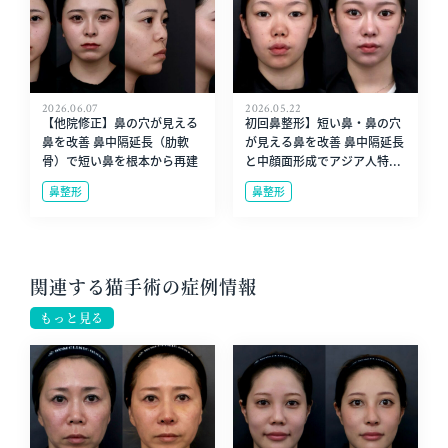
2026.06.07
2026.05.22
【他院修正】鼻の穴が見える
初回鼻整形】短い鼻・鼻の穴
鼻を改善 鼻中隔延長（肋軟
が見える鼻を改善 鼻中隔延長
骨）で短い鼻を根本から再建
と中顔面形成でアジア人特...
鼻整形
鼻整形
関連する猫手術の症例情報
もっと見る