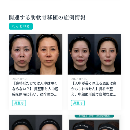
関連する肋軟骨移植の症例情報
もっと見る
2026.07.25
2026.07.09
【鼻整形だけでは人中は短く
【人中が長く見える原因は鼻
ならない？】 鼻整形と人中短
かもしれません】鼻柱を整
縮を同時に行い、顔全体の...
え、中顔面形成で自然な立...
鼻整形
鼻整形