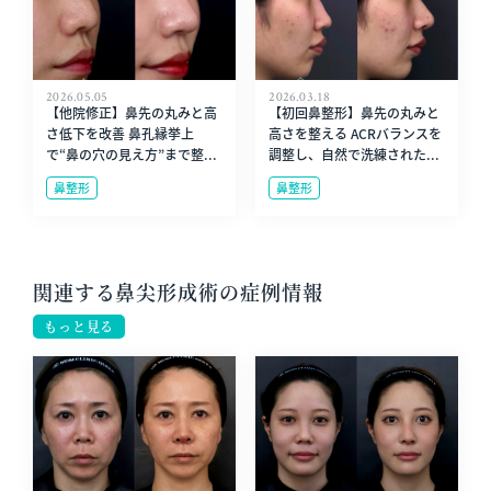
2026.05.05
2026.03.18
【他院修正】鼻先の丸みと高
【初回鼻整形】鼻先の丸みと
さ低下を改善 鼻孔縁挙上
高さを整える ACRバランスを
で“鼻の穴の見え方”まで整...
調整し、自然で洗練された...
鼻整形
鼻整形
関連する鼻尖形成術の症例情報
もっと見る