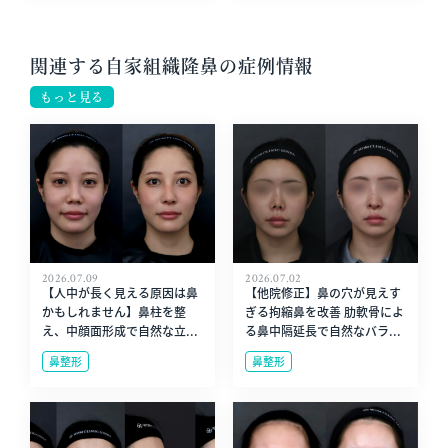
関連する自家組織隆鼻の症例情報
もっと見る
2026.07.09
2026.07.02
【人中が長く見える原因は鼻
【他院修正】鼻の穴が見えす
かもしれません】鼻柱を整
ぎる拘縮鼻を改善 肋軟骨によ
え、中顔面形成で自然な立...
る鼻中隔延長で自然なバラ...
鼻整形
鼻整形