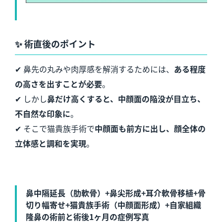
✨
術直後のポイント
✔ 鼻先の丸みや肉厚感を解消するためには、
ある程度
の高さを出すことが必要
。
✔ しかし
鼻だけ高くすると、中顔面の陥没が目立ち、
不自然な印象に
。
✔ そこで猫貴族手術で
中顔面も前方に出し、顔全体の
立体感と調和を実現
。
鼻中隔延長（肋軟骨）+鼻尖形成+耳介軟骨移植+骨
切り幅寄せ+猫貴族手術（中顔面形成）+自家組織
隆鼻の術前と術後1ヶ月の症例写真