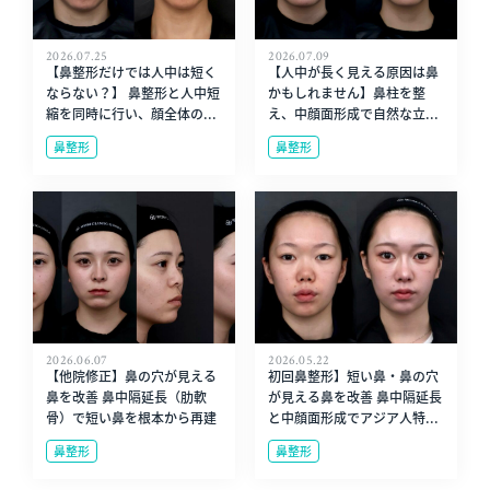
2026.07.25
2026.07.09
【鼻整形だけでは人中は短く
【人中が長く見える原因は鼻
ならない？】 鼻整形と人中短
かもしれません】鼻柱を整
縮を同時に行い、顔全体の...
え、中顔面形成で自然な立...
鼻整形
鼻整形
2026.06.07
2026.05.22
【他院修正】鼻の穴が見える
初回鼻整形】短い鼻・鼻の穴
鼻を改善 鼻中隔延長（肋軟
が見える鼻を改善 鼻中隔延長
骨）で短い鼻を根本から再建
と中顔面形成でアジア人特...
鼻整形
鼻整形