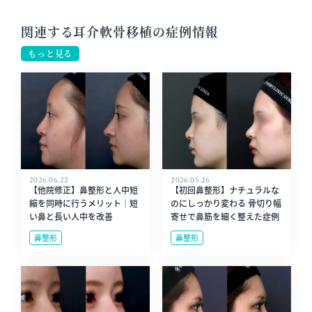
関連する耳介軟骨移植の症例情報
もっと見る
2026.06.22
2026.05.26
【他院修正】鼻整形と人中短
【初回鼻整形】ナチュラルな
縮を同時に行うメリット｜短
のにしっかり変わる 骨切り幅
い鼻と長い人中を改善
寄せで鼻筋を細く整えた症例
鼻整形
鼻整形