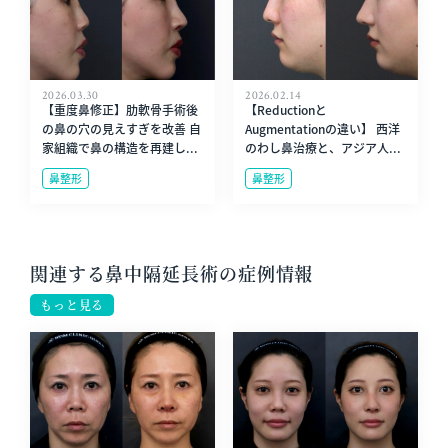
2026.03.30
2026.02.14
【重度鼻修正】肋軟骨手術後
【Reductionと
の鼻の穴の見えすぎを改善 自
Augmentationの違い】 西洋
家組織で鼻の構造を再建し...
のわし鼻治療と、アジア人...
鼻整形
鼻整形
関連する鼻中隔延長術の症例情報
もっと見る