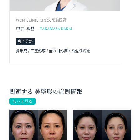
WOM CLINIC GINZA 常勤医師
中井 孝昌
TAKAMASA NAKAI
専門分野
鼻形成 / 二重形成 / 垂れ目形成 / 若返り治療
関連する 鼻整形の症例情報
もっと見る