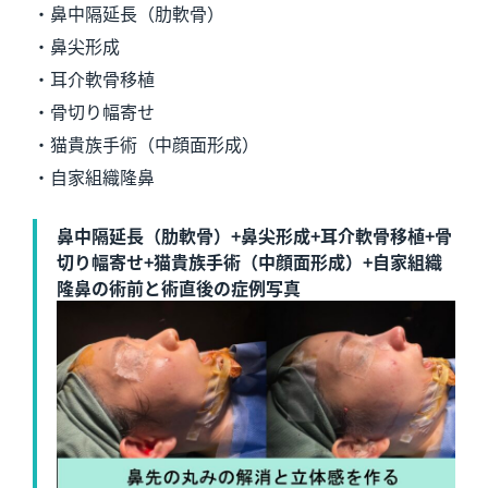
・鼻中隔延長（肋軟骨）
・鼻尖形成
・耳介軟骨移植
・骨切り幅寄せ
・猫貴族手術（中顔面形成）
・自家組織隆鼻
鼻中隔延長（肋軟骨）+鼻尖形成+耳介軟骨移植+骨
切り幅寄せ+猫貴族手術（中顔面形成）+自家組織
隆鼻の術前と術直後の症例写真