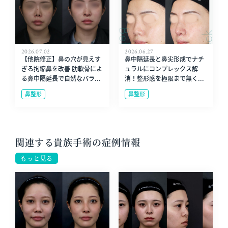
2026.07.02
2026.06.27
【他院修正】鼻の穴が見えす
鼻中隔延長と鼻尖形成でナチ
ぎる拘縮鼻を改善 肋軟骨によ
ュラルにコンプレックス解
る鼻中隔延長で自然なバラ...
消！整形感を極限まで無く...
鼻整形
鼻整形
関連する貴族手術の症例情報
もっと見る