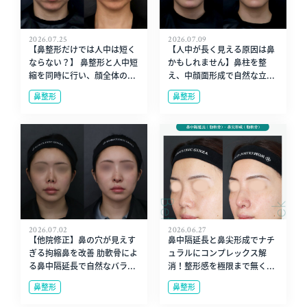
2026.07.25
2026.07.09
【鼻整形だけでは人中は短く
【人中が長く見える原因は鼻
ならない？】 鼻整形と人中短
かもしれません】鼻柱を整
縮を同時に行い、顔全体の...
え、中顔面形成で自然な立...
鼻整形
鼻整形
2026.07.02
2026.06.27
【他院修正】鼻の穴が見えす
鼻中隔延長と鼻尖形成でナチ
ぎる拘縮鼻を改善 肋軟骨によ
ュラルにコンプレックス解
る鼻中隔延長で自然なバラ...
消！整形感を極限まで無く...
鼻整形
鼻整形