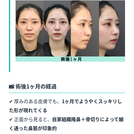
📸
術後1ヶ月の経過
✔ 厚みのある皮膚でも、
1ヶ月でようやくスッキリし
た形が現れてくる
✔ 正面から見ると、
自家組織隆鼻＋骨切りによって細
く通った鼻筋が印象的