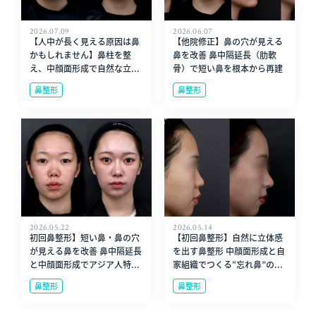
2026.07.09
2026.06.07
【人中が長く見える原因は鼻
【他院修正】鼻の穴が見える
かもしれません】鼻柱を整
鼻を改善 鼻中隔延長（肋軟
え、中顔面形成で自然な立...
骨）で短い鼻を根本から再建
鼻整形
鼻整形
2026.05.22
2026.05.14
初回鼻整形】短い鼻・鼻の穴
【初回鼻整形】自然に立体感
が見える鼻を改善 鼻中隔延長
を出す鼻整形 中顔面形成と自
と中顔面形成でアジア人特...
家組織でつくる“忘れ鼻”の...
鼻整形
鼻整形