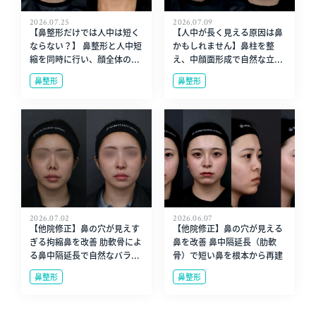
2026.07.25
2026.07.09
【鼻整形だけでは人中は短く
【人中が長く見える原因は鼻
ならない？】 鼻整形と人中短
かもしれません】鼻柱を整
縮を同時に行い、顔全体の...
え、中顔面形成で自然な立...
鼻整形
鼻整形
2026.07.02
2026.06.07
【他院修正】鼻の穴が見えす
【他院修正】鼻の穴が見える
ぎる拘縮鼻を改善 肋軟骨によ
鼻を改善 鼻中隔延長（肋軟
る鼻中隔延長で自然なバラ...
骨）で短い鼻を根本から再建
鼻整形
鼻整形