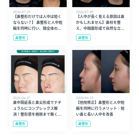
2026.07.25
2026.07.09
【鼻整形だけでは人中は短く
【人中が長く見える原因は鼻
ならない？】 鼻整形と人中短
かもしれません】鼻柱を整
縮を同時に行い、顔全体の...
え、中顔面形成で自然な立...
鼻整形
鼻整形
2026.06.27
2026.06.22
鼻中隔延長と鼻尖形成でナチ
【他院修正】鼻整形と人中短
ュラルにコンプレックス解
縮を同時に行うメリット｜短
消！整形感を極限まで無く...
い鼻と長い人中を改善
鼻整形
鼻整形