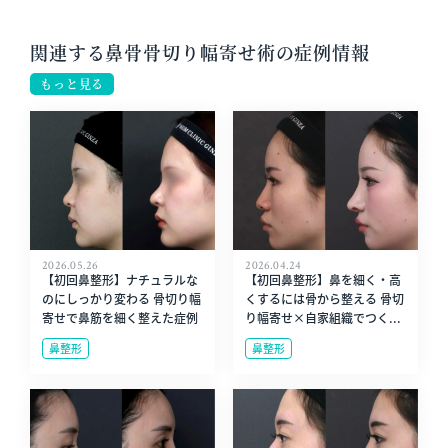
関連する鼻骨骨切り幅寄せ術の症例情報
もっと見る
2026.05.26
2026.04.24
【初回鼻整形】ナチュラルな
【初回鼻整形】鼻を細く・高
のにしっかり変わる 骨切り幅
くするには骨から整える 骨切
寄せで鼻筋を細く整えた症例
り幅寄せ×自家組織でつく...
鼻整形
鼻整形