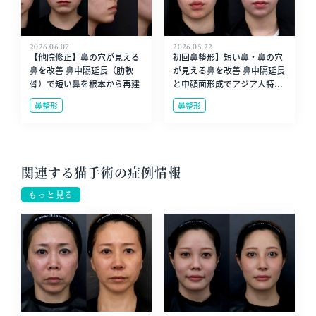
2026.06.07
2026.05.22
【他院修正】鼻の穴が見える
初回鼻整形】短い鼻・鼻の穴
鼻を改善 鼻中隔延長（肋軟
が見える鼻を改善 鼻中隔延長
骨）で短い鼻を根本から再建
と中顔面形成でアジア人特...
鼻整形
鼻整形
関連する猫手術の症例情報
もっと見る