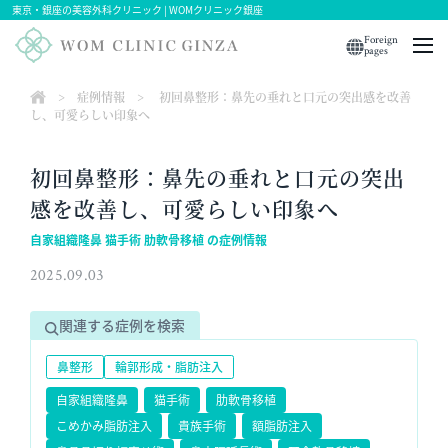
東京・銀座の美容外科クリニック | WOMクリニック銀座
Foreign
pages
>
症例情報
>
初回鼻整形：鼻先の垂れと口元の突出感を改善
し、可愛らしい印象へ
初回鼻整形：鼻先の垂れと口元の突出
感を改善し、可愛らしい印象へ
自家組織隆鼻 猫手術 肋軟骨移植 の症例情報
2025.09.03
関連する症例を検索
鼻整形
輪郭形成・脂肪注入
自家組織隆鼻
猫手術
肋軟骨移植
こめかみ脂肪注入
貴族手術
額脂肪注入