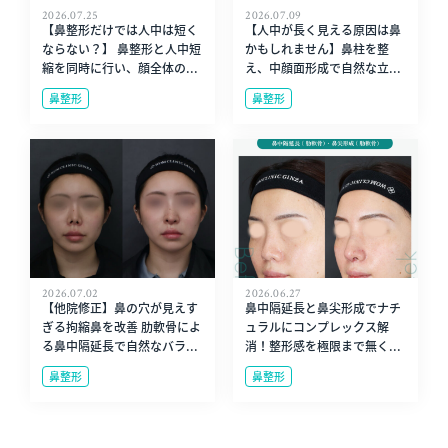
2026.07.25
2026.07.09
【鼻整形だけでは人中は短く
【人中が長く見える原因は鼻
ならない？】 鼻整形と人中短
かもしれません】鼻柱を整
縮を同時に行い、顔全体の...
え、中顔面形成で自然な立...
鼻整形
鼻整形
2026.07.02
2026.06.27
【他院修正】鼻の穴が見えす
鼻中隔延長と鼻尖形成でナチ
ぎる拘縮鼻を改善 肋軟骨によ
ュラルにコンプレックス解
る鼻中隔延長で自然なバラ...
消！整形感を極限まで無く...
鼻整形
鼻整形