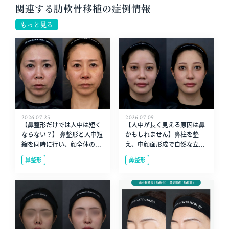
関連する肋軟骨移植の症例情報
もっと見る
2026.07.25
2026.07.09
【鼻整形だけでは人中は短く
【人中が長く見える原因は鼻
ならない？】 鼻整形と人中短
かもしれません】鼻柱を整
縮を同時に行い、顔全体の...
え、中顔面形成で自然な立...
鼻整形
鼻整形