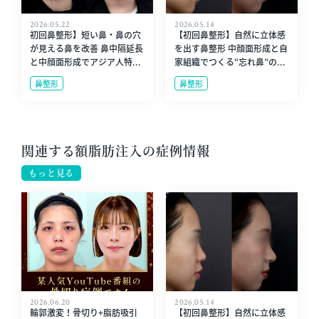
2026.05.22
2026.05.14
初回鼻整形】短い鼻・鼻の穴
【初回鼻整形】自然に立体感
が見える鼻を改善 鼻中隔延長
を出す鼻整形 中顔面形成と自
と中顔面形成でアジア人特...
家組織でつくる“忘れ鼻”の...
鼻整形
鼻整形
関連する額脂肪注入の症例情報
もっと見る
2026.06.20
2026.05.14
輪郭激変！骨切り+脂肪吸引
【初回鼻整形】自然に立体感