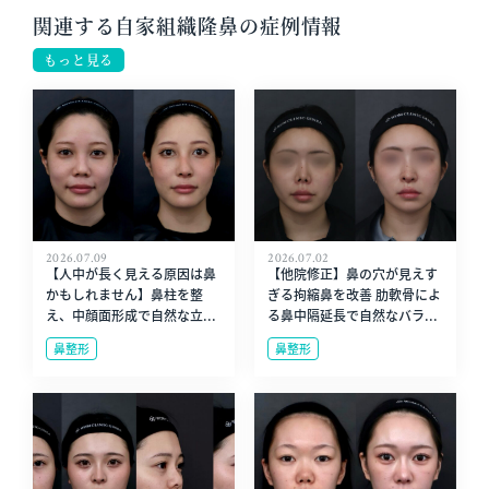
関連する自家組織隆鼻の症例情報
もっと見る
2026.07.09
2026.07.02
【人中が長く見える原因は鼻
【他院修正】鼻の穴が見えす
かもしれません】鼻柱を整
ぎる拘縮鼻を改善 肋軟骨によ
え、中顔面形成で自然な立...
る鼻中隔延長で自然なバラ...
鼻整形
鼻整形