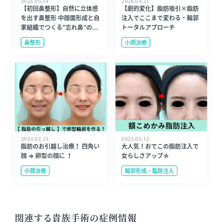
2026.05.14
2026.04.21
【初回鼻整形】自然に立体感
【劇的変化】脂肪吸引×脂肪
を出す鼻整形 中顔面形成と自
注入でここまで変わる・輪郭
家組織でつくる“忘れ鼻”の...
トータルアプローチ
鼻整形
小顔治療
2024.02.15
2023.05.12
脂肪のお引越し治療！ 四角い
大人気！おでこの脂肪注入で
顔 ⇒ 卵型の顔に ！
女らしさアップ☆
小顔治療
輪郭形成・脂肪注入
関連する貴族手術の症例情報