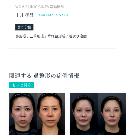
WOM CLINIC GINZA 常勤医師
中井 孝昌
TAKAMASA NAKAI
専門分野
鼻形成 / 二重形成 / 垂れ目形成 / 若返り治療
関連する 鼻整形の症例情報
もっと見る