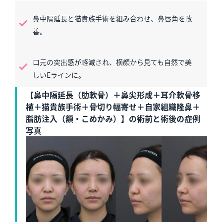
鼻中隔延長と猫貴族手術を組み合わせ、鼻唇角を改
善。
口元の突出感が軽減され、横顔から見ても自然で美
しいEラインに。
【鼻中隔延長（肋軟骨）＋鼻尖形成＋耳介軟骨移
植＋猫貴族手術＋骨切り幅寄せ＋自家組織隆鼻＋
脂肪注入（額・こめかみ）】の術前と術後の症例
写真