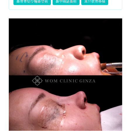
鼻骨骨切り幅寄せ術
鼻中隔延長術
耳介軟骨移植