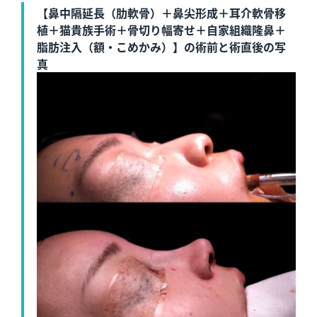
【鼻中隔延長（肋軟骨）＋鼻尖形成＋耳介軟骨移
植＋猫貴族手術＋骨切り幅寄せ＋自家組織隆鼻＋
脂肪注入（額・こめかみ）】の術前と術直後の写
真