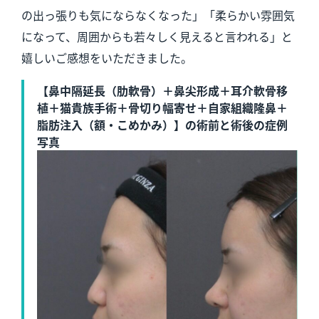
の出っ張りも気にならなくなった」「柔らかい雰囲気
になって、周囲からも若々しく見えると言われる」と
嬉しいご感想をいただきました。
【鼻中隔延長（肋軟骨）＋鼻尖形成＋耳介軟骨移
植＋猫貴族手術＋骨切り幅寄せ＋自家組織隆鼻＋
脂肪注入（額・こめかみ）】の術前と術後の症例
写真