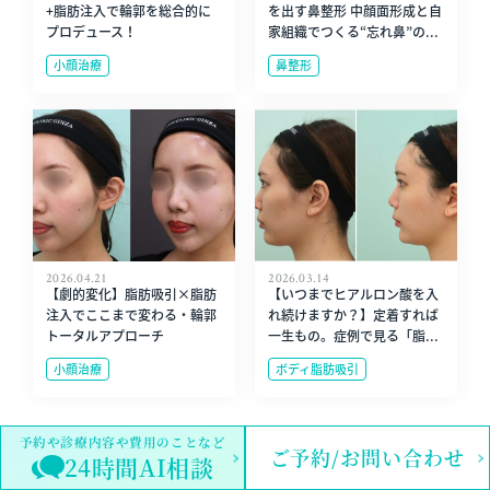
+脂肪注入で輪郭を総合的に
を出す鼻整形 中顔面形成と自
プロデュース！
家組織でつくる“忘れ鼻”の...
小顔治療
鼻整形
2026.04.21
2026.03.14
【劇的変化】脂肪吸引×脂肪
【いつまでヒアルロン酸を入
注入でここまで変わる・輪郭
れ続けますか？】定着すれば
トータルアプローチ
一生もの。症例で見る「脂...
小顔治療
ボディ脂肪吸引
予約や診療内容や費用のことなど
ご予約/お問い合わせ
24時間AI相談
関連する鼻骨骨切り幅寄せ術の症例情報