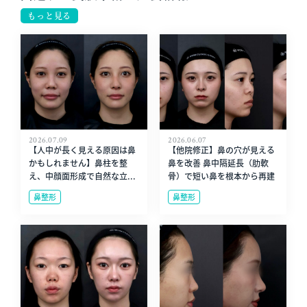
もっと見る
2026.07.09
2026.06.07
【人中が長く見える原因は鼻
【他院修正】鼻の穴が見える
かもしれません】鼻柱を整
鼻を改善 鼻中隔延長（肋軟
え、中顔面形成で自然な立...
骨）で短い鼻を根本から再建
鼻整形
鼻整形