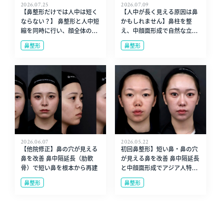
2026.07.25
2026.07.09
【鼻整形だけでは人中は短く
【人中が長く見える原因は鼻
ならない？】 鼻整形と人中短
かもしれません】鼻柱を整
縮を同時に行い、顔全体の...
え、中顔面形成で自然な立...
鼻整形
鼻整形
2026.06.07
2026.05.22
【他院修正】鼻の穴が見える
初回鼻整形】短い鼻・鼻の穴
鼻を改善 鼻中隔延長（肋軟
が見える鼻を改善 鼻中隔延長
骨）で短い鼻を根本から再建
と中顔面形成でアジア人特...
鼻整形
鼻整形