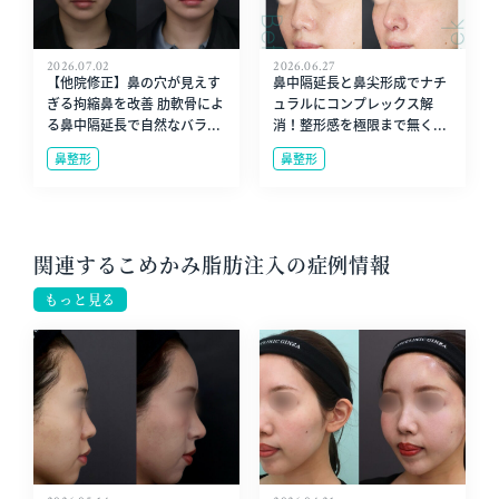
2026.07.02
2026.06.27
【他院修正】鼻の穴が見えす
鼻中隔延長と鼻尖形成でナチ
ぎる拘縮鼻を改善 肋軟骨によ
ュラルにコンプレックス解
る鼻中隔延長で自然なバラ...
消！整形感を極限まで無く...
鼻整形
鼻整形
関連するこめかみ脂肪注入の症例情報
もっと見る