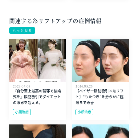
関連する糸リフトアップの症例情報
もっと見る
2026.07.08
2026.05.25
『自分至上最高の輪郭で結婚
【ベイザー脂肪吸引×糸リフ
式を』脂肪吸引でダイエット
ト】“もたつき”を滑らかに極
の限界を超える。
限まで改善
小顔治療
小顔治療