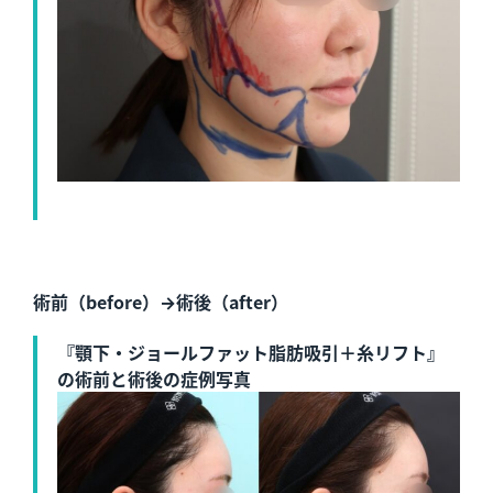
術前（before）→術後（after）
『顎下・ジョールファット脂肪吸引＋糸リフト』
の術前と術後の症例写真