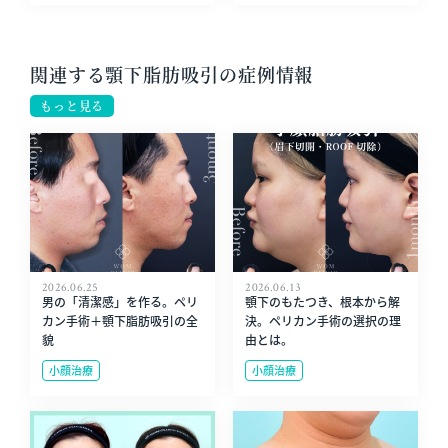
関連する顎下脂肪吸引の症例情報
もっと見る
2026.06.25
2026.06.13
男の「清潔感」を作る。ペリ
顎下のもたつき、根本から解
カン手術＋顎下脂肪吸引の全
決。ペリカン手術の選択の理
貌
由とは。
小顔治療
小顔治療