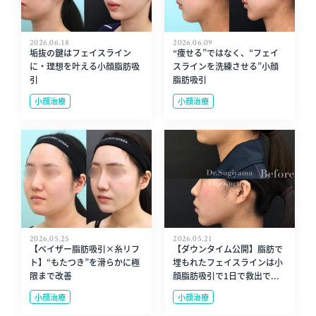
2026.06.18
2026.06.09
垢抜の鍵はフェイスライン
“痩せる”ではなく、“フェイ
に・理想を叶える小顔脂肪吸
スラインを洗練させる”小顔
引
脂肪吸引
小顔治療
小顔治療
2026.05.25
2026.05.21
【ベイザー脂肪吸引×糸リフ
【ダウンタイム公開】脂肪で
ト】“もたつき”を滑らかに極
埋もれたフェイスラインは小
限まで改善
顔脂肪吸引で1日で救出で...
小顔治療
小顔治療