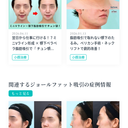
2026.06.11
2026.01.13
翌日から仕事に行ける！？ミ
脂肪吸引で取れない顎下のた
ニVライン形成 × 顎下ペラペ
るみ。ペリカン手術・ネック
ラ脂肪吸引で『 チュン顎...
リフトで劇的改善！
小顔治療
小顔治療
関連するジョールファット吸引の症例情報
もっと見る