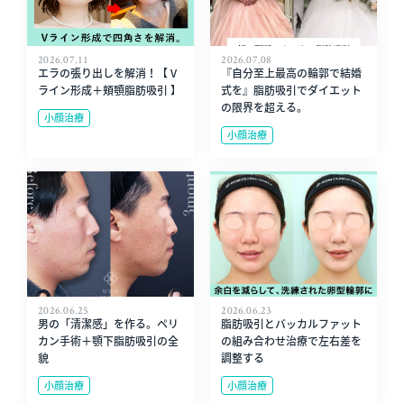
2026.07.11
2026.07.08
エラの張り出しを解消！【 V
『自分至上最高の輪郭で結婚
ライン形成＋頬顎脂肪吸引 】
式を』脂肪吸引でダイエット
の限界を超える。
小顔治療
小顔治療
2026.06.25
2026.06.23
男の「清潔感」を作る。ペリ
脂肪吸引とバッカルファット
カン手術＋顎下脂肪吸引の全
の組み合わせ治療で左右差を
貌
調整する
小顔治療
小顔治療