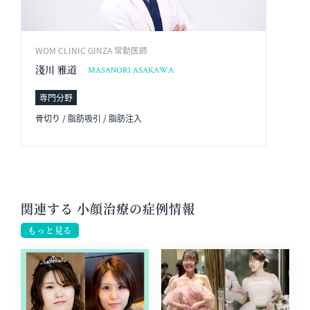
WOM CLINIC GINZA 常勤医師
淺川 雅道
MASANORI ASAKAWA
専門分野
骨切り / 脂肪吸引 / 脂肪注入
関連する 小顔治療の症例情報
もっと見る