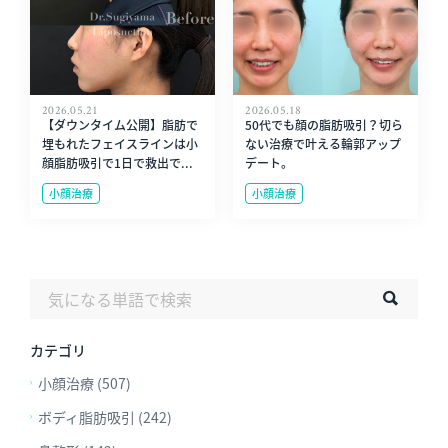
2026.05.21
2026.05.18
【ダウンタイム公開】脂肪で
50代でも顔の脂肪吸引？切ら
埋もれたフェイスラインは小
ない治療で叶える輪郭アップ
顔脂肪吸引で1日で救出で...
デート。
小顔治療
小顔治療
カテゴリ
小顔治療 (507)
ボディ脂肪吸引 (242)