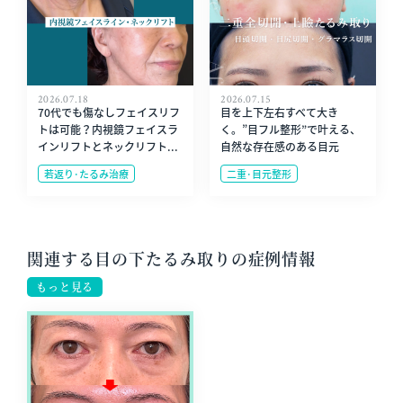
2026.07.18
2026.07.15
70代でも傷なしフェイスリフ
目を上下左右すべて大き
トは可能？内視鏡フェイスラ
く。”目フル整形”で叶える、
インリフトとネックリフト...
自然な存在感のある目元
若返り･たるみ治療
二重･目元整形
関連する目の下たるみ取りの症例情報
もっと見る