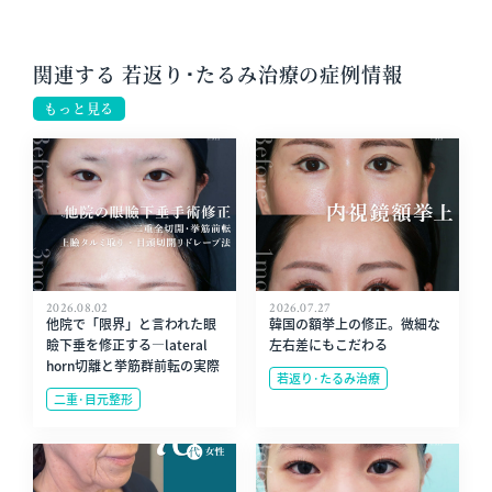
関連する 若返り･たるみ治療の症例情報
もっと見る
2026.08.02
2026.07.27
他院で「限界」と言われた眼
韓国の額挙上の修正。微細な
瞼下垂を修正する—lateral
左右差にもこだわる
horn切離と挙筋群前転の実際
若返り･たるみ治療
二重･目元整形