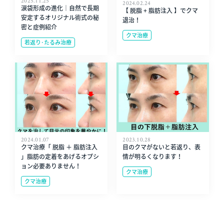
2025.11.25
2024.02.24
涙袋形成の進化｜自然で長期
【 脱脂 + 脂肪注入 】でクマ
安定するオリジナル術式の秘
退治！
密と症例紹介
クマ治療
若返り･たるみ治療
2024.01.07
2023.10.28
クマ治療「 脱脂 ＋ 脂肪注入
目のクマがないと若返り、表
」脂肪の定着をあげるオプシ
情が明るくなります！
ョン必要ありません！
クマ治療
クマ治療