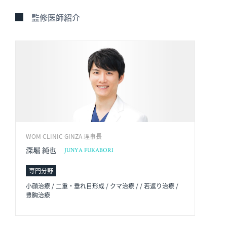
監修医師紹介
WOM CLINIC GINZA 理事長
深堀 純也
JUNYA FUKABORI
専門分野
小顔治療 / 二重・垂れ目形成 / クマ治療 / / 若返り治療 /
豊胸治療