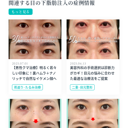
関連する目の下脂肪注入の症例情報
もっと見る
2025.07.01
2025.06.13
【男性クマ治療】明るく若々
美容外科の手術選択は診断力
しい印象に！裏ハムラ＋ナノ
がカギ！目元の悩みに合わせ
リッチで自然なイケメン顔へ
た最適な治療法をご提案
若返り･たるみ治療
二重･目元整形