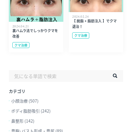
2024.02.24
【 脱脂 + 脂肪注入 】でクマ
2024.04.21
退治！
裏ハムラ法でしっかりクマを
クマ治療
改善
クマ治療
カテゴリ
小顔治療 (507)
ボディ脂肪吸引 (242)
鼻整形 (142)
豊胸･バスト形成・豊尻 (89)