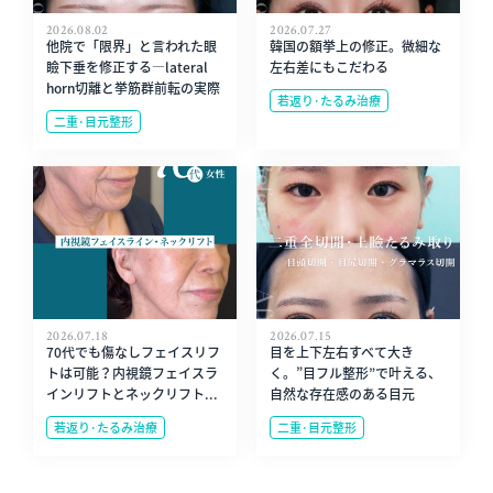
2026.08.02
2026.07.27
他院で「限界」と言われた眼
韓国の額挙上の修正。微細な
瞼下垂を修正する—lateral
左右差にもこだわる
horn切離と挙筋群前転の実際
若返り･たるみ治療
二重･目元整形
2026.07.18
2026.07.15
70代でも傷なしフェイスリフ
目を上下左右すべて大き
トは可能？内視鏡フェイスラ
く。”目フル整形”で叶える、
インリフトとネックリフト...
自然な存在感のある目元
若返り･たるみ治療
二重･目元整形