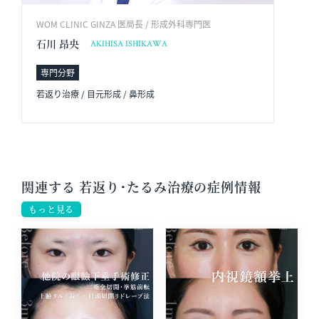
WOM CLINIC GINZA 医局長 / 形成外科専門医
石川 昂央
AKIHISA ISHIKAWA
専門分野
若返り治療 / 目元形成 / 鼻形成
関連する 若返り･たるみ治療の症例情報
もっと見る