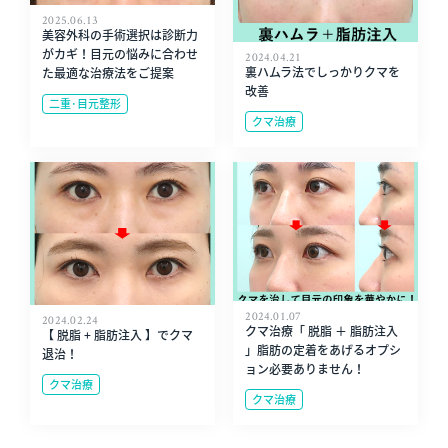
2025.06.13
美容外科の手術選択は診断力
がカギ！目元の悩みに合わせ
2024.04.21
裏ハムラ法でしっかりクマを
た最適な治療法をご提案
改善
二重･目元整形
クマ治療
2024.01.07
2024.02.24
クマ治療「 脱脂 ＋ 脂肪注入
【 脱脂 + 脂肪注入 】でクマ
」脂肪の定着をあげるオプシ
退治！
ョン必要ありません！
クマ治療
クマ治療