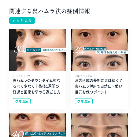
関連する裏ハムラ法の症例情報
もっと見る
2026.07.29
2026.07.06
裏ハムラのダウンタイムをな
涙袋形成の長期効果は続く？
るべく少なく｜術後1週間の
裏ハムラ併用で自然に可愛い
経過と回復を早める過ごし方
目元を保つポイント
クマ治療
クマ治療