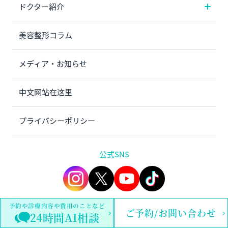
ドクター紹介
美容整形コラム
メディア・お知らせ
中文网站在这里
プライバシーポリシー
公式SNS
予約や診療内容や費用のことなど
ご予約/お問い合わせ
WOMクリニック銀座は最小ダウンタイムで最大の効果を実現する東京・銀座
24時間AI相談
の美容外科クリニックです。