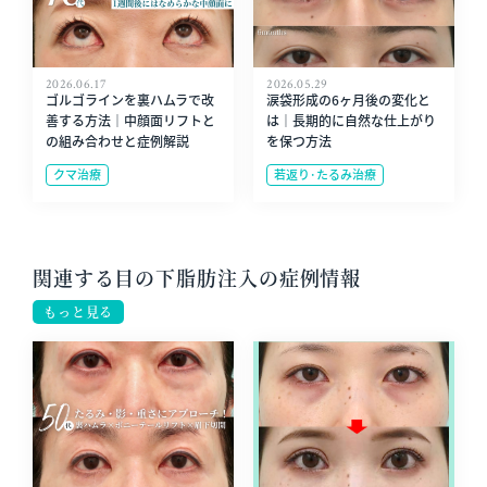
2026.06.17
2026.05.29
ゴルゴラインを裏ハムラで改
涙袋形成の6ヶ月後の変化と
善する方法｜中顔面リフトと
は｜長期的に自然な仕上がり
の組み合わせと症例解説
を保つ方法
クマ治療
若返り･たるみ治療
関連する目の下脂肪注入の症例情報
もっと見る