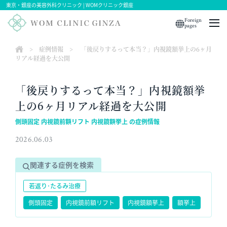
東京・銀座の美容外科クリニック | WOMクリニック銀座
Foreign
pages
>
症例情報
>
「後戻りするって本当？」内視鏡額挙上の6ヶ月
リアル経過を大公開
「後戻りするって本当？」内視鏡額挙
上の6ヶ月リアル経過を大公開
側頭固定 内視鏡前額リフト 内視鏡額挙上 の症例情報
2026.06.03
関連する症例を検索
若返り･たるみ治療
側頭固定
内視鏡前額リフト
内視鏡額挙上
額挙上