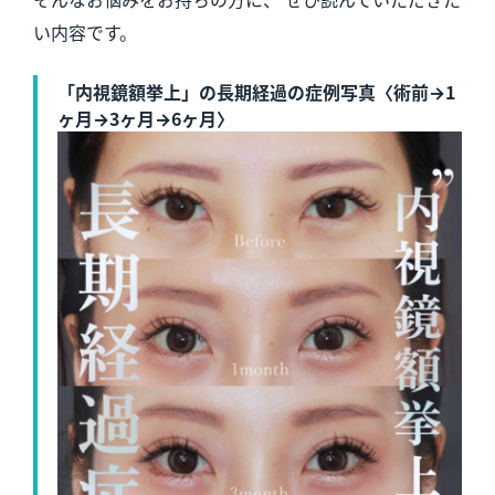
い内容です。
「内視鏡額挙上」の長期経過の症例写真〈術前→1
ヶ月→3ヶ月→6ヶ月〉