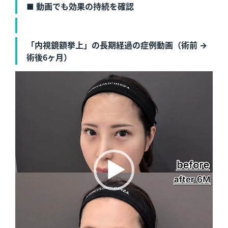
■ 動画でも効果の持続を確認
「内視鏡額挙上」の長期経過の症例動画（術前 →
術後6ヶ月）
動
画
プ
レ
ー
ヤ
ー