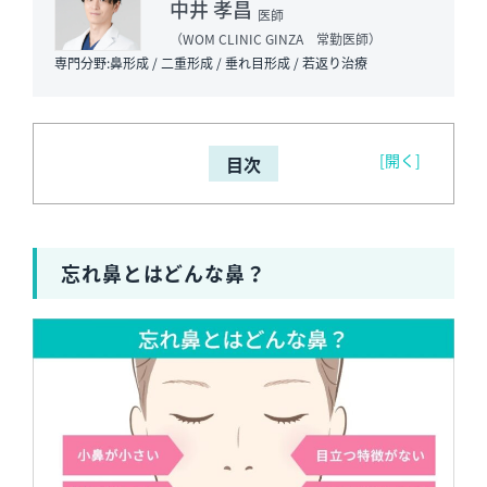
中井 孝昌
医師
（WOM CLINIC GINZA
常勤医師
）
専門分野:鼻形成 / 二重形成 / 垂れ目形成 / 若返り治療
[開く]
目次
忘れ鼻とはどんな鼻？