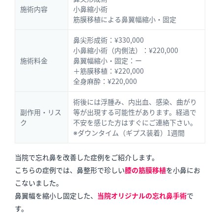
施術内容
小鼻縮小術
筋膜移植による鼻翼幅縮小・固定
鼻尖形成術：¥330,000
小鼻縮小術（内側法）：¥220,000
施術料金
鼻翼幅縮小・固定：ー
＋筋膜移植：¥220,000
全身麻酔：¥220,000
術後には浮腫み、内出血、感染、曲がり
副作用・リス
等が出現する可能性があります。経過で
ク
不安を感じた方はすぐにご連絡下さい。
※ダウンタイム（ギプス装着）1週間
当院で忘れ鼻を改善した症例をご紹介します。
こちらの症例では、
鼻整形で珍しい
膝の筋膜移植
を小鼻にお
こないました。
鼻翼幅を縮小し固定した、
当院オリジナルの忘れ鼻手術
で
す。