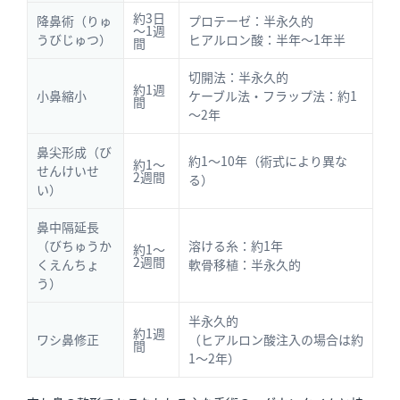
約3日
降鼻術（りゅ
プロテーゼ：半永久的
～1週
うびじゅつ）
ヒアルロン酸：半年～1年半
間
切開法：半永久的
約1週
小鼻縮小
ケーブル法・フラップ法：約1
間
～2年
鼻尖形成（び
約1～10年（術式により異な
約1～
せんけいせ
2週間
る）
い）
鼻中隔延長
（びちゅうか
溶ける糸：約1年
約1～
2週間
くえんちょ
軟骨移植：半永久的
う）
半永久的
約1週
ワシ鼻修正
（ヒアルロン酸注入の場合は約
間
1～2年）