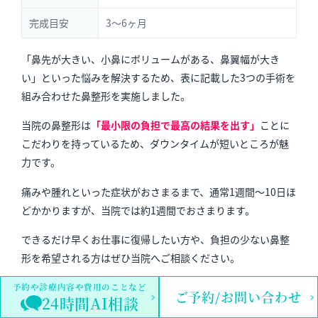
完成目安
3～6ヶ月
「鼻先が大きい、小鼻にボリュームがある、鼻翼幅が大き
い」といった悩みを解決するため、表に記載した3つの手術を
組み合わせた鼻整形を実施しました。
当院の鼻整形は
「最小限の負担で最高の結果を出す」
ことに
こだわりを持っている
ため、ダウンタイムが短いところが魅
力です。
痛みや腫れといった症状がおさまるまで、通常1週間〜10日ほ
どかかりますが、当院では約1週間でおさまります。
できるだけ早くお仕事に復帰したい方や、負担の少ない鼻整
形を希望される方はぜひ当院へご相談ください。
予約や診療内容や費用のことなど
ご予約/お問い合わせ
24時間AI相談