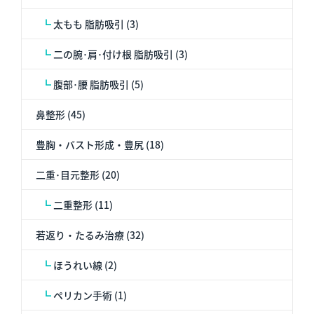
┗
太もも 脂肪吸引 (3)
┗
二の腕･肩･付け根 脂肪吸引 (3)
┗
腹部･腰 脂肪吸引 (5)
鼻整形 (45)
豊胸・バスト形成・豊尻 (18)
二重･目元整形 (20)
┗
二重整形 (11)
若返り・たるみ治療 (32)
┗
ほうれい線 (2)
┗
ペリカン手術 (1)