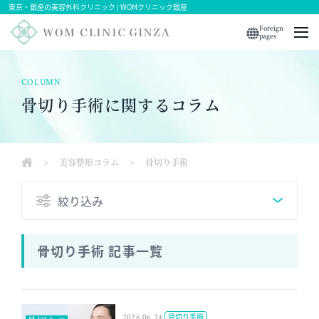
東京・銀座の美容外科クリニック | WOMクリニック銀座
Foreign
pages
COLUMN
骨切り手術に関するコラム
>
美容整形コラム
>
骨切り手術
絞り込み
骨切り手術 記事一覧
2026.06.24
骨切り手術