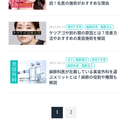
説！名医の施術がおすすめな理由
2025.04.23
骨切り手術
輪郭形成・脂肪注入
ケツアゴや割れ顎の原因とは？改善方
法やおすすめの美容施術を解説
ボディ脂肪吸引
骨切り手術
2025.04.23
輪郭形成・脂肪注入
麻酔科医が在籍している美容外科を選
ぶメリットとは？麻酔の役割や種類も
解説
1
2