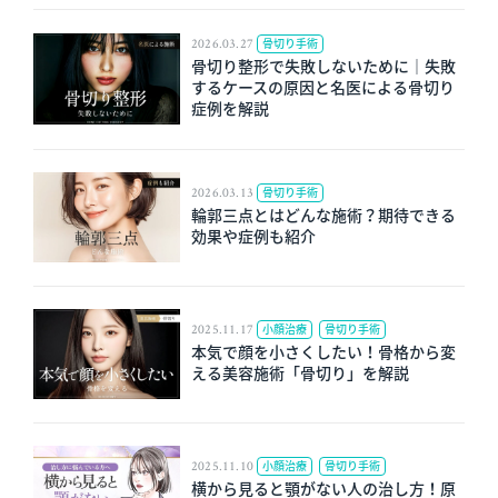
2026.03.27
骨切り手術
骨切り整形で失敗しないために｜失敗
するケースの原因と名医による骨切り
症例を解説
2026.03.13
骨切り手術
輪郭三点とはどんな施術？期待できる
効果や症例も紹介
2025.11.17
小顔治療
骨切り手術
本気で顔を小さくしたい！骨格から変
える美容施術「骨切り」を解説
2025.11.10
小顔治療
骨切り手術
横から見ると顎がない人の治し方​！原