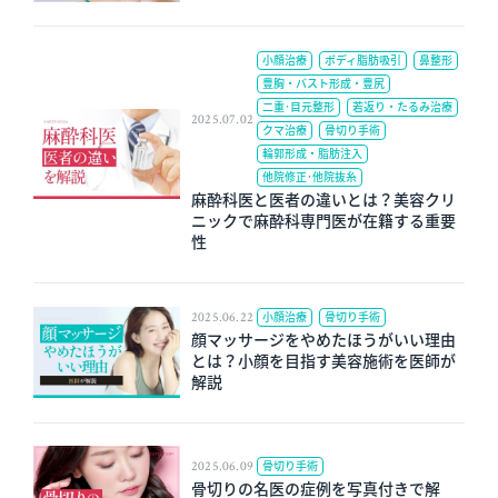
小顔治療
ボディ脂肪吸引
鼻整形
豊胸・バスト形成・豊尻
二重･目元整形
若返り・たるみ治療
2025.07.02
クマ治療
骨切り手術
輪郭形成・脂肪注入
他院修正･他院抜糸
麻酔科医と医者の違いとは？美容クリ
ニックで麻酔科専門医が在籍する重要
性
2025.06.22
小顔治療
骨切り手術
顔マッサージをやめたほうがいい理由
とは？小顔を目指す美容施術を医師が
解説
2025.06.09
骨切り手術
骨切りの名医の症例を写真付きで解