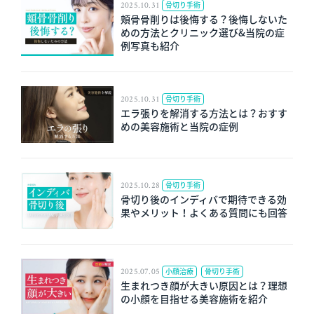
2025.10.31
骨切り手術
頬骨骨削りは後悔する？後悔しないた
めの方法とクリニック選び&当院の症
例写真も紹介​
2025.10.31
骨切り手術
エラ張りを解消する方法とは？おすす
めの美容施術と当院の症例​
2025.10.28
骨切り手術
骨切り後のインディバで期待できる効
果やメリット！よくある質問にも回答​
2025.07.05
小顔治療
骨切り手術
生まれつき顔が大きい原因とは？理想
の小顔を目指せる美容施術を紹介