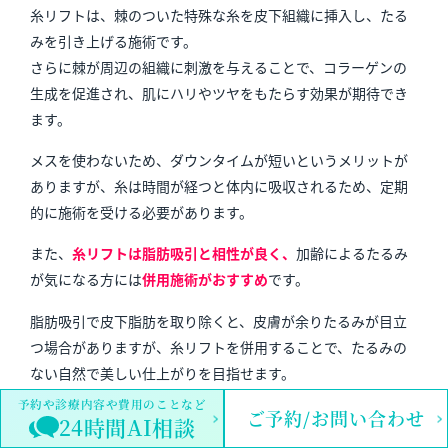
糸リフトは、棘のついた特殊な糸を皮下組織に挿入し、たる
みを引き上げる施術です。
さらに棘が周辺の組織に刺激を与えることで、コラーゲンの
生成を促進され、肌にハリやツヤをもたらす効果が期待でき
ます。
メスを使わないため、ダウンタイムが短いというメリットが
ありますが、糸は時間が経つと体内に吸収されるため、定期
的に施術を受ける必要があります。
また、
糸リフト
は脂肪吸引と相性が良く、
加齢によるたるみ
が気になる方には
併用施術がおすすめ
です。
脂肪吸引で皮下脂肪を取り除くと、皮膚が余りたるみが目立
つ場合がありますが、糸リフトを併用することで、たるみの
ない自然で美しい仕上がりを目指せます。
予約や診療内容や費用のことなど
さらに、糸リフトと脂肪吸引を同時に行うことで、
糸が皮膚
ご予約/お問い合わせ
24時間AI相談
としっかり癒着し、
リフトアップ効果が長続きする
というメ