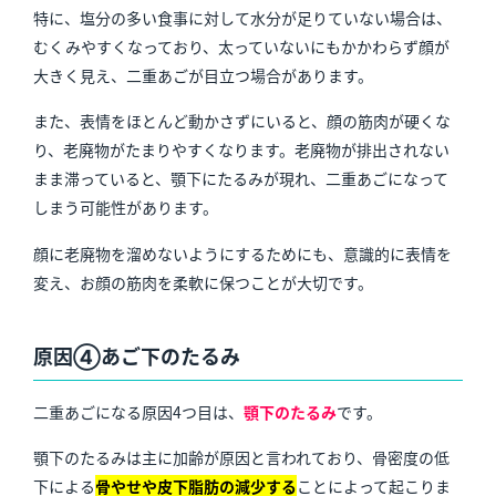
特に、塩分の多い食事に対して水分が足りていない場合は、
むくみやすくなっており、太っていないにもかかわらず顔が
大きく見え、二重あごが目立つ場合があります。
また、表情をほとんど動かさずにいると、顔の筋肉が硬くな
り、老廃物がたまりやすくなります。老廃物が排出されない
まま滞っていると、顎下にたるみが現れ、二重あごになって
しまう可能性があります。
顔に老廃物を溜めないようにするためにも、意識的に表情を
変え、お顔の筋肉を柔軟に保つことが大切です。
原因④あご下のたるみ
二重あごになる原因4つ目は、
顎下のたるみ
です。
顎下のたるみは主に加齢が原因と言われており、
骨密度の低
下による
骨やせや皮下脂肪の減少する
ことによって起こりま