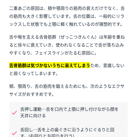
二重あごの原因は、頬や顎周りの筋肉の衰えだけでなく、舌
の筋肉も大きく影響しています。舌の位置は、一般的にリラ
ックスした状態でも上顎に軽く触れているのが理想的です。
舌や喉を支える舌骨筋群（ぜっこつきんぐん）は年齢を重ね
ると徐々に衰えていき、使われなくなることで舌が落ち込み
やすくなり、フェイスラインがたるむ原因に。
舌骨筋群は気づかないうちに衰えてしまう
ため、意識しない
と弱くなってしまいます。
頬、顎周り、舌の筋肉を鍛えるためにも、次のようなエクサ
サイズがおすすめです。
舌押し運動…舌を口内で上顎に押し付けながら顔を
天井に向ける
舌回し…舌を上の歯ぐきに沿うようにぐるりと回
す。(右回りと左回りを行う)