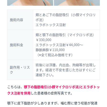
頬とあご下の脂肪吸引（小顔マイクロリ
施術内容
ポ法）
エラボトックス注射
頬と顎下の脂肪吸引（マイクロリポ法）
￥330,000
施術料金
エラボトックス注射￥44,000～
静脈麻酔￥110,000
（※全て税込み価格です）
術後には浮腫、内出血、拘縮等が出現し
副作用・リス
ます。経過で不安を感じた方はすぐにご
ク
連絡下さい。
こちらは、
顎下の脂肪吸引(小顔マイクロリポ法)とエラボトッ
クス注射を併用
した患者様の症例写真
です。
顎下に皮下脂肪が少しありますが、噛む際に使う咬筋が発達