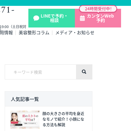
271-
LINEで予約・
カンタンWeb
相談
予約
- 19:00（土日祝対
）
用情報
美容整形コラム
メディア・お知らせ
人気記事一覧
顔の大きさの平均を身近
なモノで紹介！小顔にな
る方法も解説