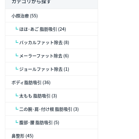
カテゴリから探す
小顔治療 (55)
┗
ほほ･あご 脂肪吸引 (24)
┗
バッカルファット除去 (8)
┗
メーラーファット除去 (6)
┗
ジョールファット除去 (1)
ボディ脂肪吸引 (36)
┗
太もも 脂肪吸引 (3)
┗
二の腕･肩･付け根 脂肪吸引 (3)
┗
腹部･腰 脂肪吸引 (5)
鼻整形 (45)