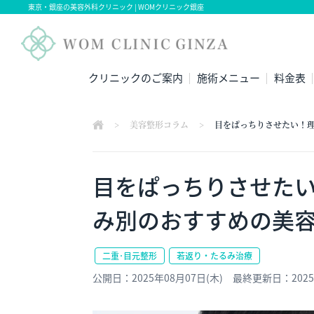
東京・銀座の美容外科クリニック | WOMクリニック銀座
クリニックのご案内
施術メニュー
料金表
>
美容整形コラム
>
目をぱっちりさせたい！
目をぱっちりさせた
み別のおすすめの美
二重･目元整形
若返り・たるみ治療
公開日：2025年08月07日(木)
最終更新日：2025