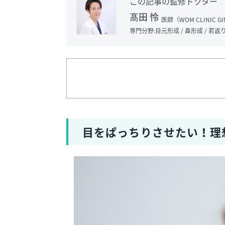
この記事の監修ドクター
髙田 怜
医師
（WOM CLINIC 
専門分野:目元形成 / 鼻形成 / 若返
目をぱっちりさせたい！理